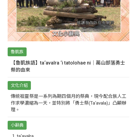
魯凱族
【魯凱族語】ta‘avalra ‘i tatolohae ni｜萬山部落勇士
祭的由來
文化介紹
傳統祖靈祭是一系列為期四個月的祭典，現今配合族人工
作求學濃縮為一天，並特別將「勇士祭(Ta‘avala)」凸顯辦
理。
小辭典
ta‘avalra