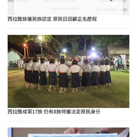
西拉雅族獲民族認定 原民日回顧正名歷程
西拉雅成第17族 仍有8族待獲法定原民身分