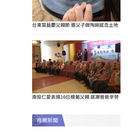
台東窯藝慶父親節 邀父子做陶碗感念土地
南投仁愛表揚16位模範父親 感謝爸爸辛勞
推薦新聞