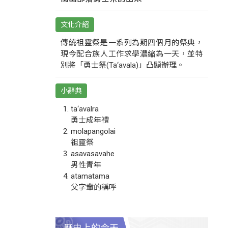
文化介紹
傳統祖靈祭是一系列為期四個月的祭典，
現今配合族人工作求學濃縮為一天，並特
別將「勇士祭(Ta‘avala)」凸顯辦理。
小辭典
ta‘avalra
勇士成年禮
molapangolai
祖靈祭
asavasavahe
男性青年
atamatama
父字輩的稱呼
歷史上的今天