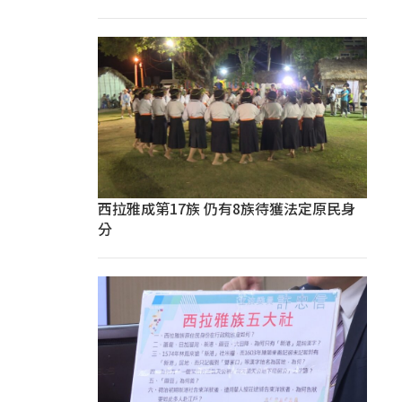
西拉雅成第17族 仍有8族待獲法定原民身
分