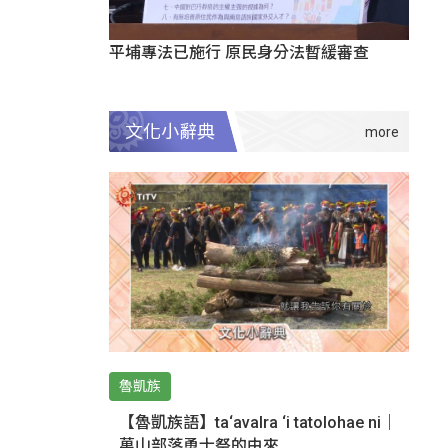
平埔專法已施行 原民身分法暫緩審查
文化小辭典
魯凱族
【魯凱族語】ta‘avalra ‘i tatolohae ni｜
萬山部落勇士祭的由來