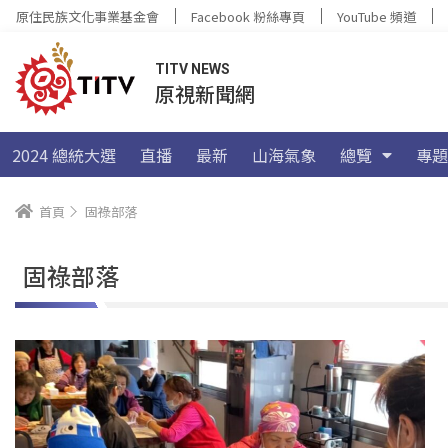
原住民族文化事業基金會
Facebook 粉絲專頁
YouTube 頻道
TITV NEWS
原視新聞網
2024 總統大選
直播
最新
山海氣象
總覽
專題
首頁
固祿部落
固祿部落