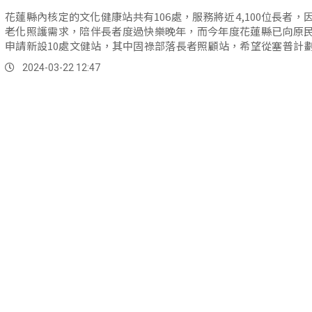
花蓮縣內核定的文化健康站共有106處，服務將近4,100位長者，
老化照護需求，陪伴長者度過快樂晚年，而今年度花蓮縣已向原
申請新設10處文健站，其中固祿部落長者照顧站，希望從塞普計
到部落文健站。
2024-03-22 12:47