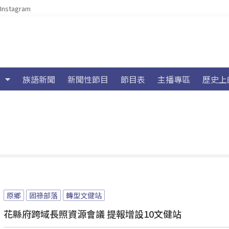
Instagram
族語新聞
新聞性節目
節目表
主播專區
歷史上
原鄉
固祿部落
轉型文健站
花縣府跨域長照資源會議 提報增設10文健站