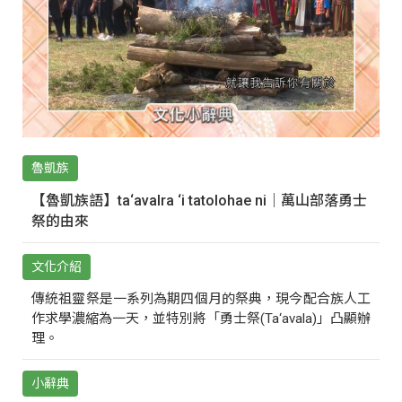
魯凱族
【魯凱族語】ta‘avalra ‘i tatolohae ni｜萬山部落勇士
祭的由來
文化介紹
傳統祖靈祭是一系列為期四個月的祭典，現今配合族人工
作求學濃縮為一天，並特別將「勇士祭(Ta‘avala)」凸顯辦
理。
小辭典