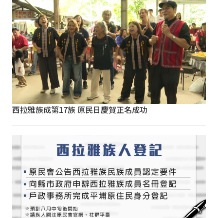
西拉雅族成第17族 原民日慶賀正名成功