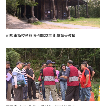
司馬庫斯校舍無照卡關22年 衝擊童受教權