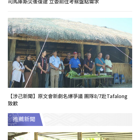
司馬庫斯災後復建 立委前往考察盤點需求
【涉己新聞】原文會新劇名爆爭議 團隊8/7赴Tafalong
致歉
推薦新聞