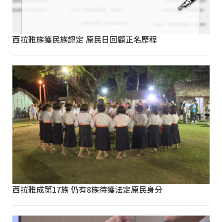
西拉雅族獲民族認定 原民日回顧正名歷程
西拉雅成第17族 仍有8族待獲法定原民身分