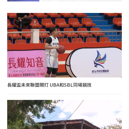
長耀盃未來聯盟開打 UBA和SBL同場競技