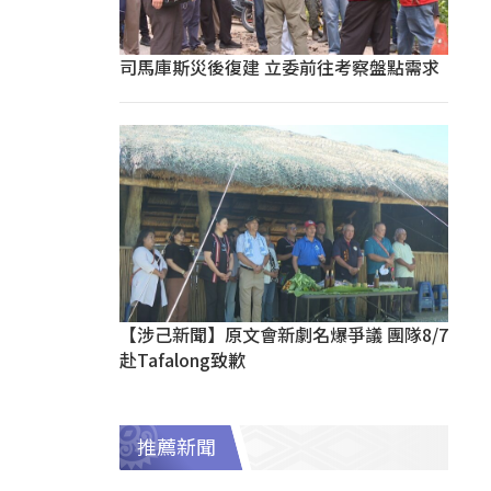
司馬庫斯災後復建 立委前往考察盤點需求
【涉己新聞】原文會新劇名爆爭議 團隊8/7
赴Tafalong致歉
推薦新聞