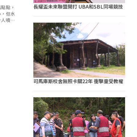
長耀盃未來聯盟開打 UBA和SBL同場競技
指點點，
小，但水
令人嘖嘖
司馬庫斯校舍無照卡關22年 衝擊童受教權