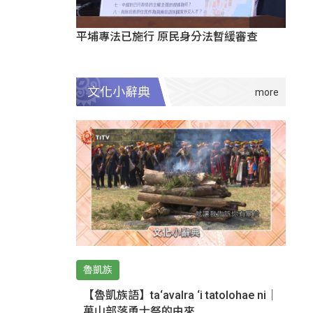
平埔專法已施行 原民身分法暫緩審查
文化小辭典
魯凱族
【魯凱族語】ta‘avalra ‘i tatolohae ni｜
萬山部落勇士祭的由來