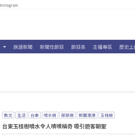
Instagram
族語新聞
新聞性節目
節目表
主播專區
歷史上
教文
生活
台東
噴水樹
尿尿樹
新蘭漁港
玉桂樹
台東玉桂樹噴水令人嘖嘖稱奇 吸引遊客朝聖