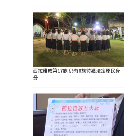
西拉雅成第17族 仍有8族待獲法定原民身
分