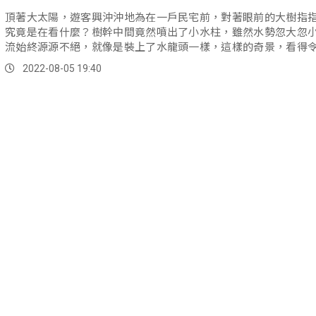
頂著大太陽，遊客興沖沖地為在一戶民宅前，對著眼前的大樹指
究竟是在看什麼？樹幹中間竟然噴出了小水柱，雖然水勢忽大忽
流始終源源不絕，就像是裝上了水龍頭一樣，這樣的奇景，看得
稱奇。
2022-08-05 19:40