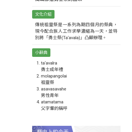
文化介紹
傳統祖靈祭是一系列為期四個月的祭典，
現今配合族人工作求學濃縮為一天，並特
別將「勇士祭(Ta‘avala)」凸顯辦理。
小辭典
ta‘avalra
勇士成年禮
molapangolai
祖靈祭
asavasavahe
男性青年
atamatama
父字輩的稱呼
歷史上的今天