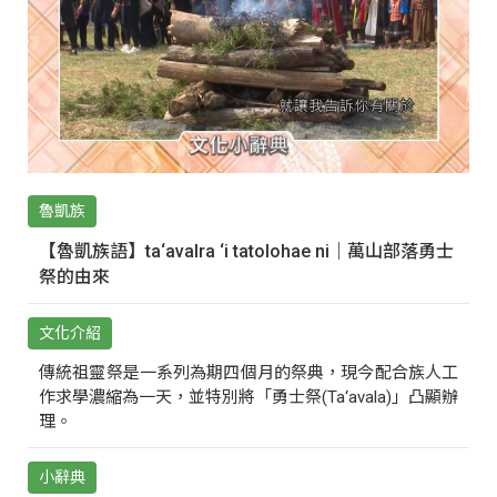
魯凱族
【魯凱族語】ta‘avalra ‘i tatolohae ni｜萬山部落勇士
祭的由來
文化介紹
傳統祖靈祭是一系列為期四個月的祭典，現今配合族人工
作求學濃縮為一天，並特別將「勇士祭(Ta‘avala)」凸顯辦
理。
小辭典