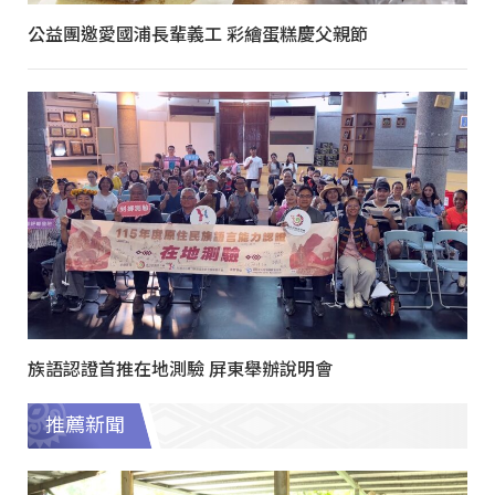
公益團邀愛國浦長輩義工 彩繪蛋糕慶父親節
族語認證首推在地測驗 屏東舉辦說明會
推薦新聞