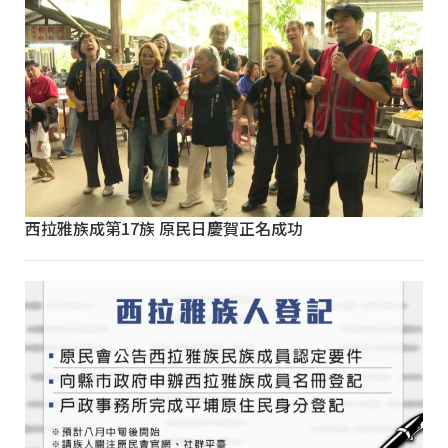
西拉雅族成第17族 原民日慶賀正名成功