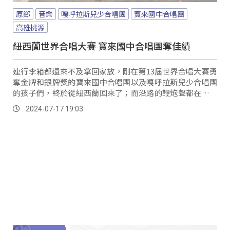
原鄉
音樂
嘎呼拉斯兒少合唱團
寶來國中合唱團
高雄桃源
紐西蘭世界合唱大賽 寶來國中合唱團奪佳績
連行李箱都還來不及拿回家放，剛在第13屆世界合唱大賽勇
奪金牌和銀牌獎的寶來國中合唱團以及嘎呼拉斯兒少合唱團
的孩子們，終於從紐西蘭回來了；而沿路的鞭炮聲都在歡迎
辛苦在外比賽多天的小小英雄們歸來，族人們也用歡樂的歌
2024-07-17 19:03
謠來一同慶賀。