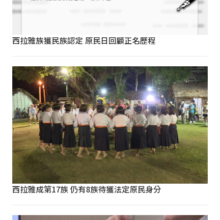
西拉雅族獲民族認定 原民日回顧正名歷程
西拉雅成第17族 仍有8族待獲法定原民身分