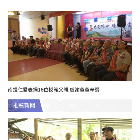
南投仁愛表揚16位模範父親 感謝爸爸辛勞
推薦新聞