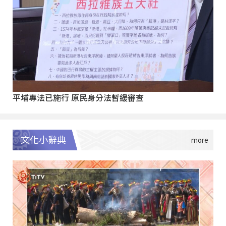
平埔專法已施行 原民身分法暫緩審查
文化小辭典