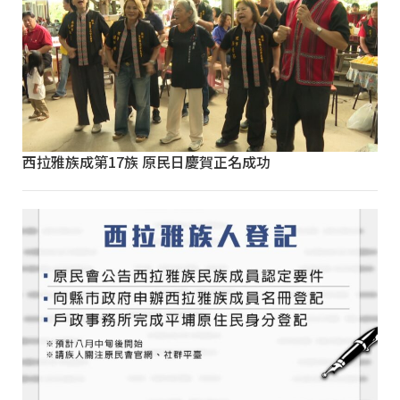
西拉雅族成第17族 原民日慶賀正名成功