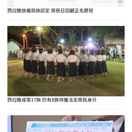
西拉雅族獲民族認定 原民日回顧正名歷程
西拉雅成第17族 仍有8族待獲法定原民身分