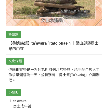
魯凱族
【魯凱族語】ta‘avalra ‘i tatolohae ni｜萬山部落勇士
祭的由來
文化介紹
傳統祖靈祭是一系列為期四個月的祭典，現今配合族人工
作求學濃縮為一天，並特別將「勇士祭(Ta‘avala)」凸顯辦
理。
小辭典
ta‘avalra
勇士成年禮