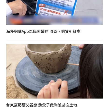
海外網購App為民間營運 收費、個資引疑慮
台東窯藝慶父親節 邀父子做陶碗感念土地