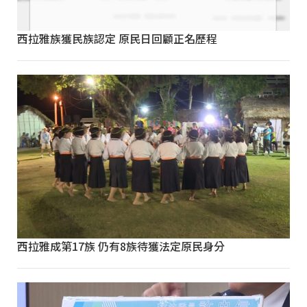
西拉雅族獲民族認定 原民日回顧正名歷程
西拉雅成第17族 仍有8族待獲法定原民身分