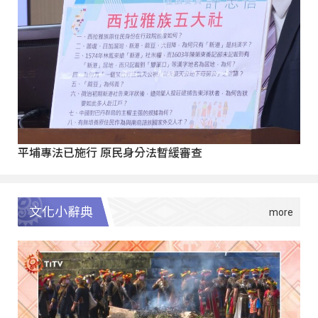
平埔專法已施行 原民身分法暫緩審查
文化小辭典