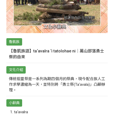
魯凱族
【魯凱族語】ta‘avalra ‘i tatolohae ni｜萬山部落勇士
祭的由來
文化介紹
傳統祖靈祭是一系列為期四個月的祭典，現今配合族人工
作求學濃縮為一天，並特別將「勇士祭(Ta‘avala)」凸顯辦
理。
小辭典
ta‘avalra