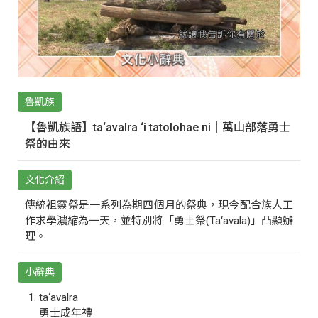
魯凱族
【魯凱族語】ta‘avalra ‘i tatolohae ni｜萬山部落勇士
祭的由來
文化介紹
傳統祖靈祭是一系列為期四個月的祭典，現今配合族人工
作求學濃縮為一天，並特別將「勇士祭(Ta‘avala)」凸顯辦
理。
小辭典
ta‘avalra
勇士成年禮