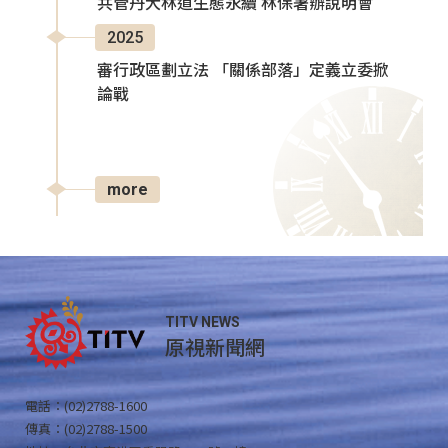
共管丹大林道生態永續 林保署辦說明會
2025
審行政區劃立法 「關係部落」定義立委掀
論戰
more
TITV NEWS
原視新聞網
電話：(02)2788-1600
傳真：(02)2788-1500