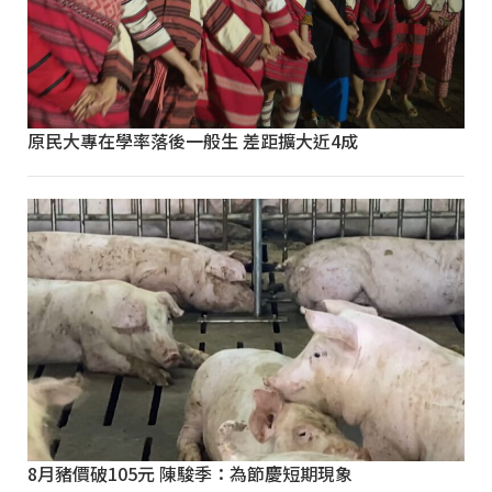
原民大專在學率落後一般生 差距擴大近4成
8月豬價破105元 陳駿季：為節慶短期現象