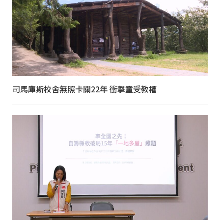
司馬庫斯校舍無照卡關22年 衝擊童受教權