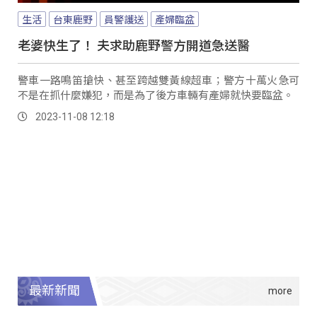
生活
台東鹿野
員警護送
產婦臨盆
老婆快生了！ 夫求助鹿野警方開道急送醫
警車一路鳴笛搶快、甚至跨越雙黃線超車；警方十萬火急可
不是在抓什麼嫌犯，而是為了後方車輛有產婦就快要臨盆。
2023-11-08 12:18
最新新聞