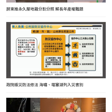
屏東推永久屋地籍分割分照 解長年產權難題
政院版災防法修法 海嘯、堰塞湖列入災害別