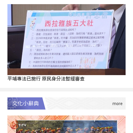
平埔專法已施行 原民身分法暫緩審查
文化小辭典