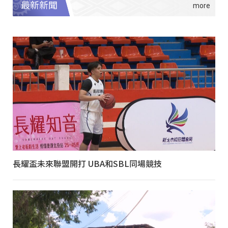
最新新聞
長耀盃未來聯盟開打 UBA和SBL同場競技