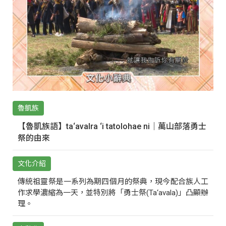
魯凱族
【魯凱族語】ta‘avalra ‘i tatolohae ni｜萬山部落勇士
祭的由來
文化介紹
傳統祖靈祭是一系列為期四個月的祭典，現今配合族人工
作求學濃縮為一天，並特別將「勇士祭(Ta‘avala)」凸顯辦
理。