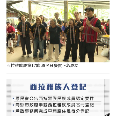
西拉雅族成第17族 原民日慶賀正名成功