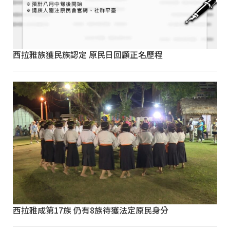
西拉雅族獲民族認定 原民日回顧正名歷程
西拉雅成第17族 仍有8族待獲法定原民身分