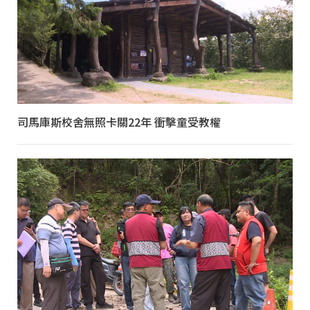
司馬庫斯校舍無照卡關22年 衝擊童受教權