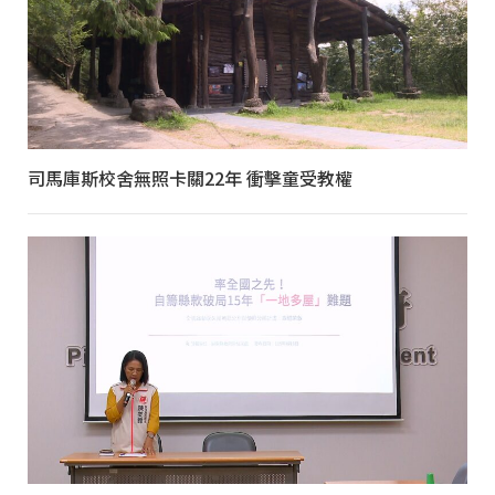
司馬庫斯校舍無照卡關22年 衝擊童受教權