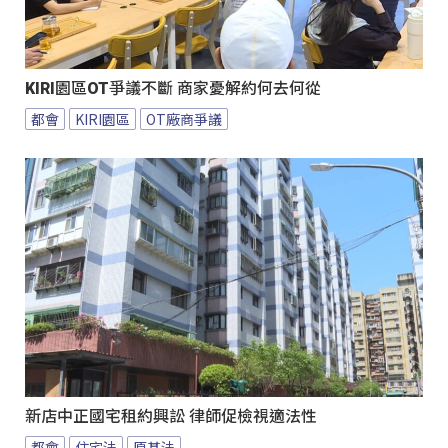
KIRI園區OT爭議不斷 商家憂解約何去何從
都會
KIRI園區
OT廠商爭議
新店中正國宅租約興訟 律師促檢視適法性
都會
住宅法
原基法