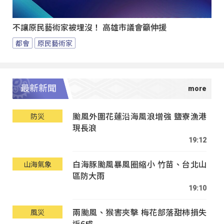
不讓原民藝術家被埋沒！ 高雄市議會籲伸援
都會
原民藝術家
最新新聞
颱風外圍花蓮沿海風浪增強 鹽寮漁港
防災
現長浪
19:12
白海豚颱風暴風圈縮小 竹苗、台北山
山海氣象
區防大雨
19:10
兩颱風、猴害夾擊 梅花部落甜柿損失
風災
近6成