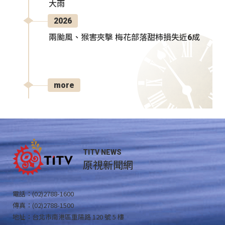
大雨
2026
兩颱風、猴害夾擊 梅花部落甜柿損失近6成
more
TITV NEWS
原視新聞網
電話：(02)2788-1600
傳真：(02)2788-1500
地址：台北市南港區重陽路 120 號 5 樓