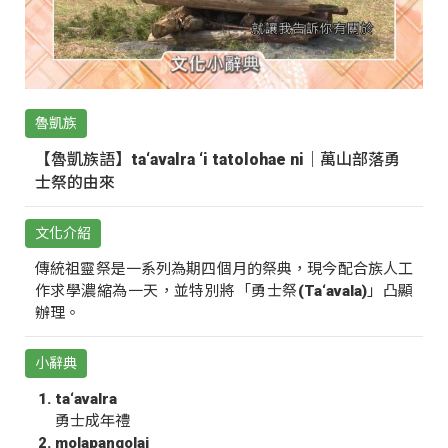
魯凱族
【魯凱族語】ta‘avalra ‘i tatolohae ni｜萬山部落勇
士祭的由來
文化介紹
傳統祖靈祭是一系列為期四個月的祭典，現今配合族人工
作求學濃縮為一天，並特別將「勇士祭(Ta‘avala)」凸顯
辦理。
小辭典
ta‘avalra
勇士成年禮
molapangolai