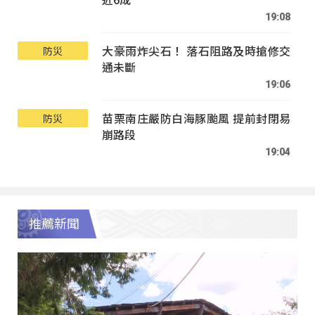
19:08
大豪雨炸尖石！ 落石阻路及時搶修交
防災
通未斷
19:06
苗栗南庄嚴防白海豚颱風 提前封閉易
防災
崩路段
19:04
推薦新聞