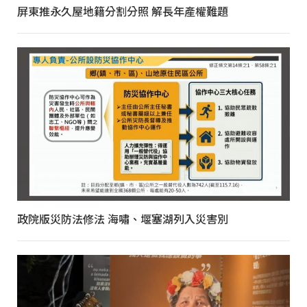
屏東推永久屋地籍分割分照 解長年產權難題
政院版災防法修法 海嘯、堰塞湖列入災害別