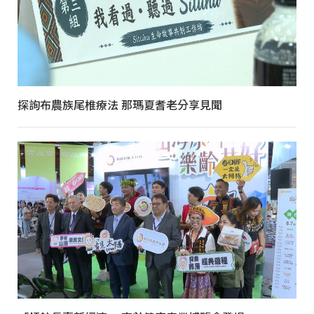
探詢布農族尾椎療法 那瑪夏耆老分享見聞