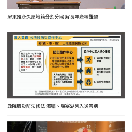
屏東推永久屋地籍分割分照 解長年產權難題
政院版災防法修法 海嘯、堰塞湖列入災害別