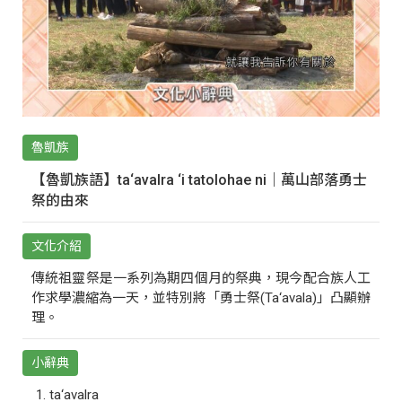
魯凱族
【魯凱族語】ta‘avalra ‘i tatolohae ni｜萬山部落勇士
祭的由來
文化介紹
傳統祖靈祭是一系列為期四個月的祭典，現今配合族人工
作求學濃縮為一天，並特別將「勇士祭(Ta‘avala)」凸顯辦
理。
小辭典
ta‘avalra