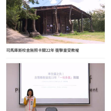
司馬庫斯校舍無照卡關22年 衝擊童受教權