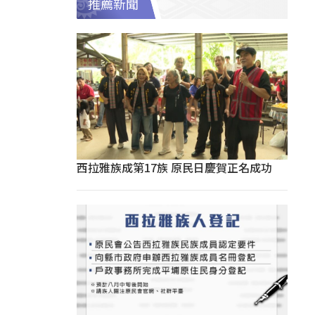
推薦新聞
西拉雅族成第17族 原民日慶賀正名成功