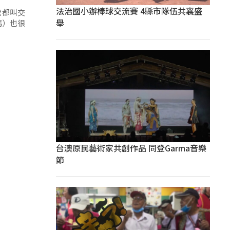
法治國小辦棒球交流賽 4縣市隊伍共襄盛
我都叫交
舉
媽）也很
台澳原民藝術家共創作品 同登Garma音樂
節