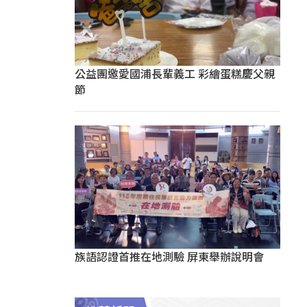
公益團邀愛國浦長輩義工 彩繪蛋糕慶父親
節
族語認證首推在地測驗 屏東舉辦說明會