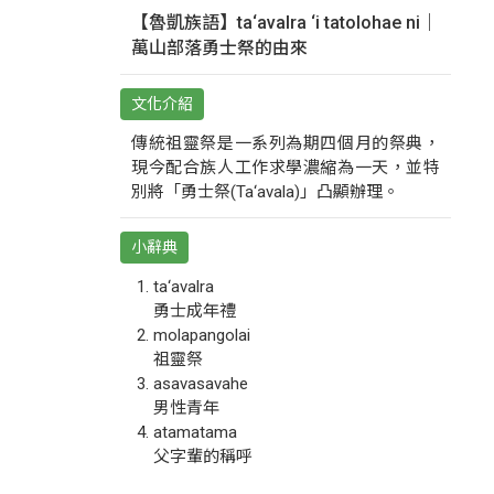
【魯凱族語】ta‘avalra ‘i tatolohae ni｜
萬山部落勇士祭的由來
文化介紹
傳統祖靈祭是一系列為期四個月的祭典，
現今配合族人工作求學濃縮為一天，並特
別將「勇士祭(Ta‘avala)」凸顯辦理。
小辭典
ta‘avalra
勇士成年禮
molapangolai
祖靈祭
asavasavahe
男性青年
atamatama
父字輩的稱呼