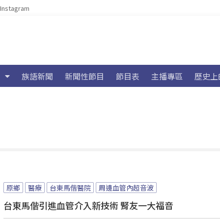
Instagram
族語新聞
新聞性節目
節目表
主播專區
歷史上
原鄉
醫療
台東馬偕醫院
周邊血管內超音波
台東馬偕引進血管介入新技術 腎友一大福音