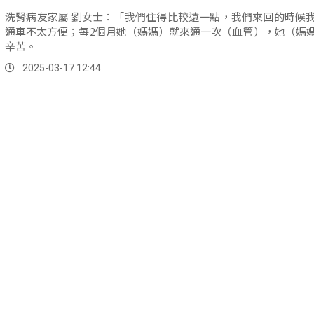
洗腎病友家屬 劉女士：「我們住得比較遠一點，我們來回的時候
通車不太方便；每2個月她（媽媽）就來通一次（血管），她（媽
辛苦。
2025-03-17 12:44