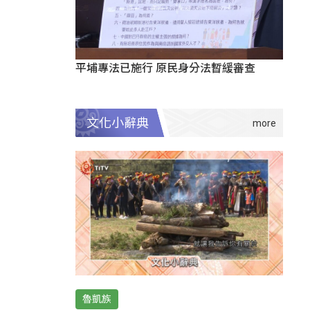
平埔專法已施行 原民身分法暫緩審查
文化小辭典
魯凱族