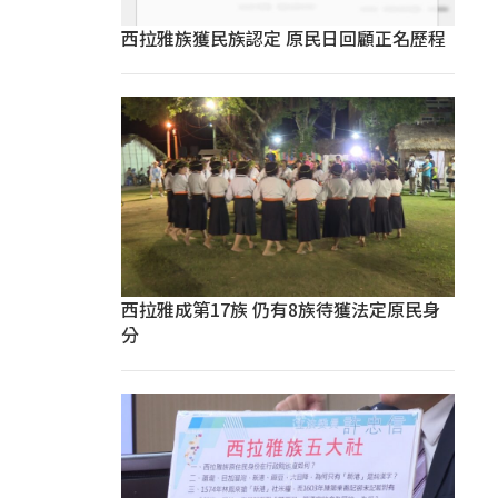
西拉雅族獲民族認定 原民日回顧正名歷程
西拉雅成第17族 仍有8族待獲法定原民身
分