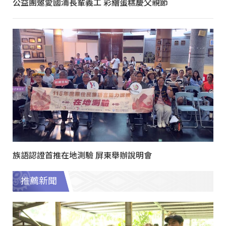
公益團邀愛國浦長輩義工 彩繪蛋糕慶父親節
族語認證首推在地測驗 屏東舉辦說明會
推薦新聞