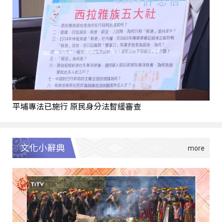
平埔專法已施行 原民身分法暫緩審查
文化小辭典