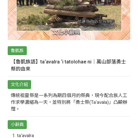
魯凱族
【魯凱族語】ta‘avalra ‘i tatolohae ni｜萬山部落勇士
祭的由來
文化介紹
傳統祖靈祭是一系列為期四個月的祭典，現今配合族人工
作求學濃縮為一天，並特別將「勇士祭(Ta‘avala)」凸顯辦
理。
小辭典
ta‘avalra