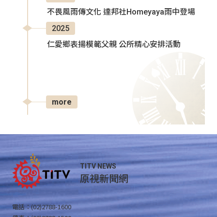
不畏風雨傳文化 達邦社Homeyaya雨中登場
2025
仁愛鄉表揚模範父親 公所精心安排活動
more
TITV NEWS
原視新聞網
電話：(02)2788-1600