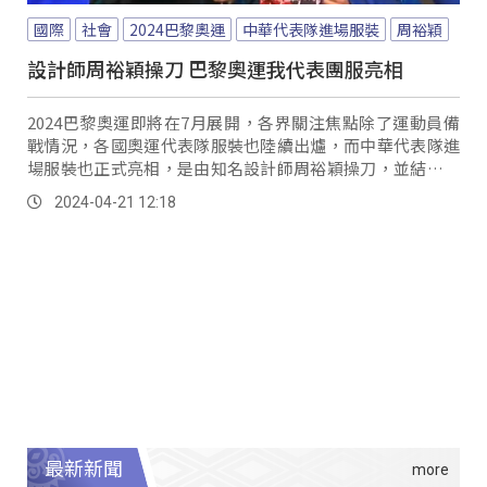
國際
社會
2024巴黎奧運
中華代表隊進場服裝
周裕穎
設計師周裕穎操刀 巴黎奧運我代表團服亮相
2024巴黎奧運即將在7月展開，各界關注焦點除了運動員備
戰情況，各國奧運代表隊服裝也陸續出爐，而中華代表隊進
場服裝也正式亮相，是由知名設計師周裕穎操刀，並結合台
灣在地工藝，其中也包含由噶瑪蘭族傳統香蕉絲，編織而成
2024-04-21 12:18
的腰帶與鞋面。
最新新聞