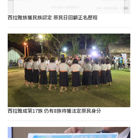
西拉雅族獲民族認定 原民日回顧正名歷程
西拉雅成第17族 仍有8族待獲法定原民身分