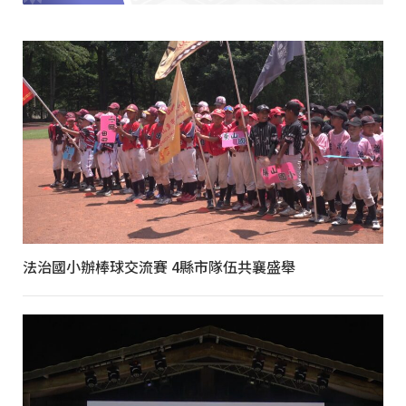
法治國小辦棒球交流賽 4縣市隊伍共襄盛舉