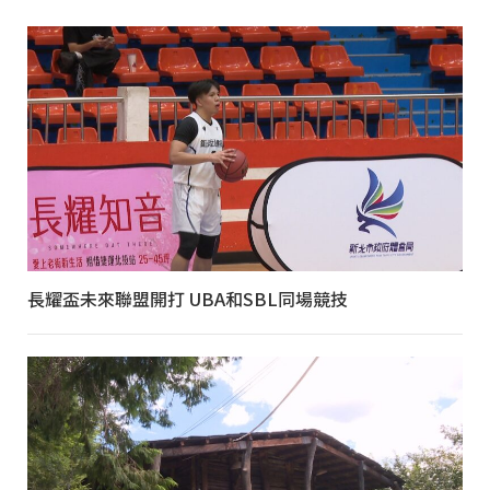
長耀盃未來聯盟開打 UBA和SBL同場競技