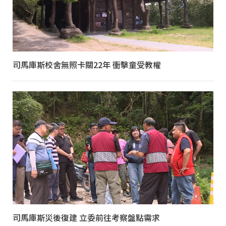
司馬庫斯校舍無照卡關22年 衝擊童受教權
司馬庫斯災後復建 立委前往考察盤點需求