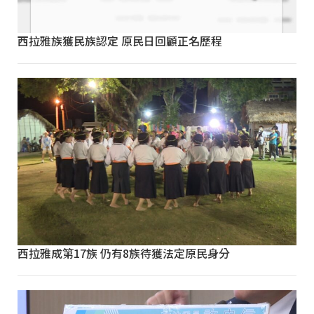
西拉雅族獲民族認定 原民日回顧正名歷程
西拉雅成第17族 仍有8族待獲法定原民身分