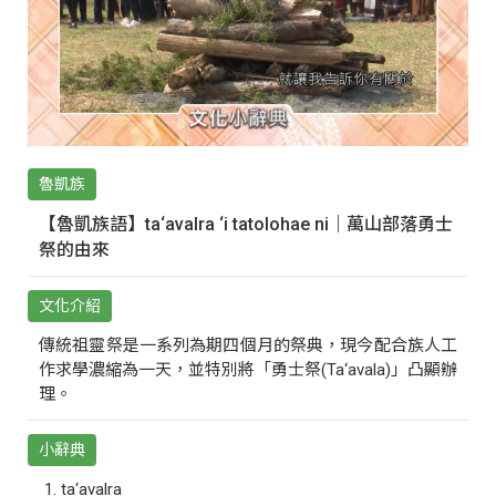
魯凱族
【魯凱族語】ta‘avalra ‘i tatolohae ni｜萬山部落勇士
祭的由來
文化介紹
傳統祖靈祭是一系列為期四個月的祭典，現今配合族人工
作求學濃縮為一天，並特別將「勇士祭(Ta‘avala)」凸顯辦
理。
小辭典
ta‘avalra