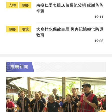
南投仁愛表揚16位模範父親 感謝爸爸
人物
原鄉
辛勞
19:11
大鳥村水保故事展 災害記憶轉化防災
原鄉
環境
教育
19:08
推薦新聞