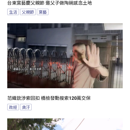
台東窯藝慶父親節 邀父子做陶碗感念土地
生活
父親節
窯藝
范織欽涉索回扣 橋檢發動搜索120萬交保
政經
貪汙