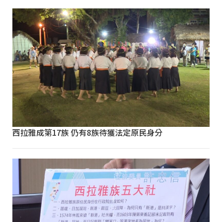
西拉雅成第17族 仍有8族待獲法定原民身分