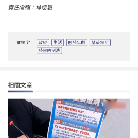
責任編輯：林懷恩
關鍵字：
政經
生活
吸菸年齡
禁菸場所
菸害防制法
相關文章