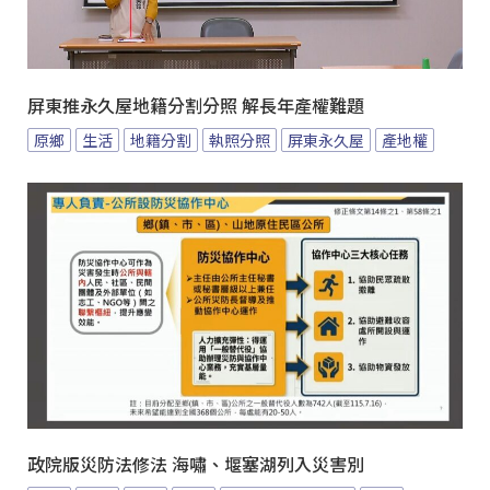
屏東推永久屋地籍分割分照 解長年產權難題
原鄉
生活
地籍分割
執照分照
屏東永久屋
產地權
政院版災防法修法 海嘯、堰塞湖列入災害別