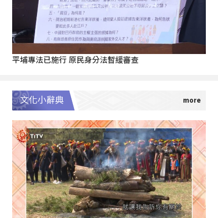
平埔專法已施行 原民身分法暫緩審查
文化小辭典