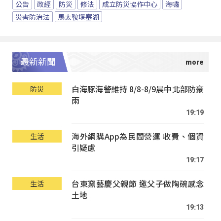
公告
政經
防災
修法
成立防災協作中心
海嘯
災害防治法
馬太鞍堰塞湖
最新新聞
白海豚海警維持 8/8-8/9晨中北部防豪
防災
雨
19:19
海外網購App為民間營運 收費、個資
生活
引疑慮
19:17
台東窯藝慶父親節 邀父子做陶碗感念
生活
土地
19:13