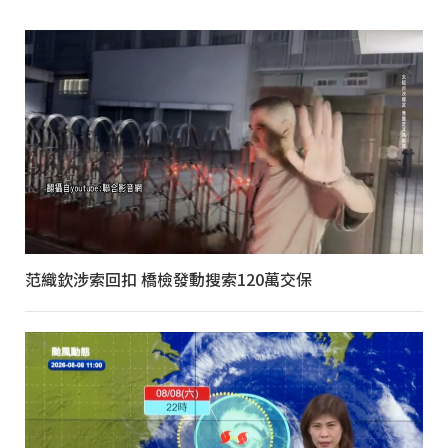
范織欽涉索回扣 橋檢發動搜索120萬交保