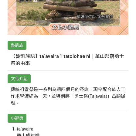
魯凱族
【魯凱族語】ta‘avalra ‘i tatolohae ni｜萬山部落勇士
祭的由來
文化介紹
傳統祖靈祭是一系列為期四個月的祭典，現今配合族人工
作求學濃縮為一天，並特別將「勇士祭(Ta‘avala)」凸顯辦
理。
小辭典
ta‘avalra
勇士成年禮