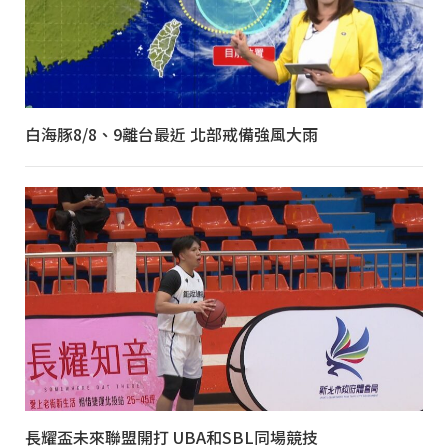
白海豚8/8、9離台最近 北部戒備強風大雨
長耀盃未來聯盟開打 UBA和SBL同場競技