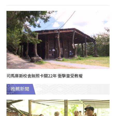
司馬庫斯校舍無照卡關22年 衝擊童受教權
推薦新聞