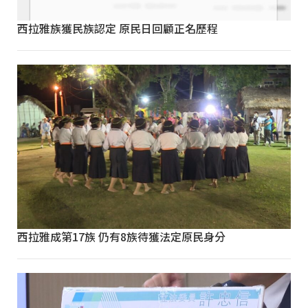
西拉雅族獲民族認定 原民日回顧正名歷程
西拉雅成第17族 仍有8族待獲法定原民身分