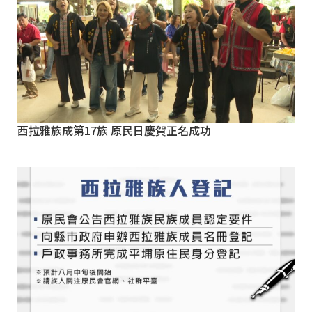
西拉雅族成第17族 原民日慶賀正名成功