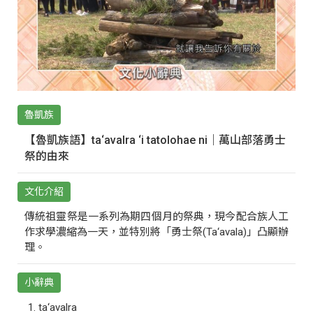
魯凱族
【魯凱族語】ta‘avalra ‘i tatolohae ni｜萬山部落勇士
祭的由來
文化介紹
傳統祖靈祭是一系列為期四個月的祭典，現今配合族人工
作求學濃縮為一天，並特別將「勇士祭(Ta‘avala)」凸顯辦
理。
小辭典
ta‘avalra