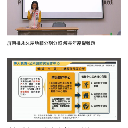
屏東推永久屋地籍分割分照 解長年產權難題