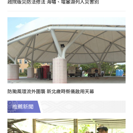
政院版災防法修法 海嘯、堰塞湖列入災害別
防颱風環流外圍襲 新北歲時祭儀啟用天幕
推薦新聞