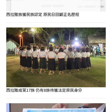
西拉雅族獲民族認定 原民日回顧正名歷程
西拉雅成第17族 仍有8族待獲法定原民身分