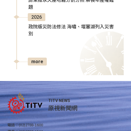
屏東推永久屋地籍分割分照 解長年產權難
題
2026
政院版災防法修法 海嘯、堰塞湖列入災害
別
more
TITV NEWS
原視新聞網
電話：(02)2788-1600