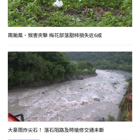
兩颱風、猴害夾擊 梅花部落甜柿損失近6成
大豪雨炸尖石！ 落石阻路及時搶修交通未斷