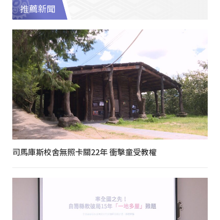
推薦新聞
司馬庫斯校舍無照卡關22年 衝擊童受教權