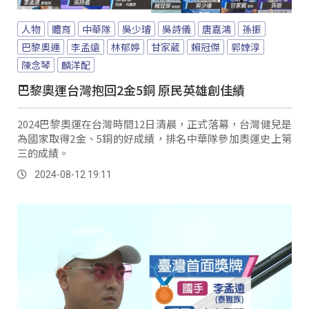
人物
體育
中華隊
吳少璿
吳詩儀
唐嘉鴻
孫振
巴黎奧運
李孟遠
林郁婷
甘家葳
賴冠傑
郭婞淳
陳念琴
麟洋配
巴黎奧運台灣抱回2金5銅 原民英雄創佳績
2024巴黎奧運在台灣時間12日清晨，正式落幕，台灣健兒是
為國家取得2金、5銅的好成績，排名中華隊參加奧運史上第
三的成績。
2024-08-12 19:11