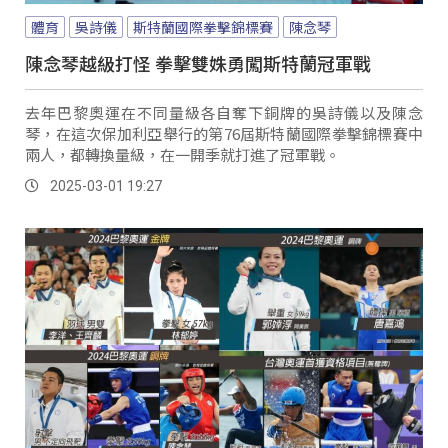
體育
吳詩儀
斯特蘭國際拳擊錦標賽
陳念琴
陳念琴越級打怪 拳擊雙姝勇闖斯特蘭冠軍戰
去年巴黎奧運在不同量級各自奪下銅牌的吳詩儀以及陳念
琴，在這次保加利亞舉行的第76屆斯特蘭國際拳擊錦標賽中
兩人，都轉換量級，在一開季就打進了冠軍戰。
2025-03-01 19:27