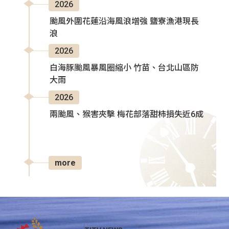
2026
颱風外圍花蓮沿海風浪增強 鹽寮漁港現長
浪
2026
白海豚颱風暴風圈縮小 竹苗、台北山區防
大雨
2026
兩颱風、猴害夾擊 梅花部落甜柿損失近6成
more