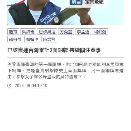
體育
吳詩儀
巴黎奧運
方莞靈
李孟遠
楊俊瀚
賴冠傑
郭婞淳
陳念琴
巴黎奧運台灣累計2面銅牌 持續關注賽事
巴黎奧運臺灣的第一面獎牌，由定向飛靶泰雅族的李孟遠奪
下銅牌，更是臺灣射擊隊史上首面獎牌，另一面銅牌則是
由，拳擊女子60公斤量級的吳詩儀奪下。
2024-08-04 19:10