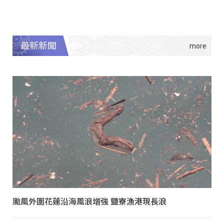
最新新聞
颱風外圍花蓮沿海風浪增強 鹽寮漁港現長浪