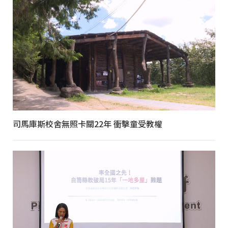
司馬庫斯校舍無照卡關22年 衝擊童受教權