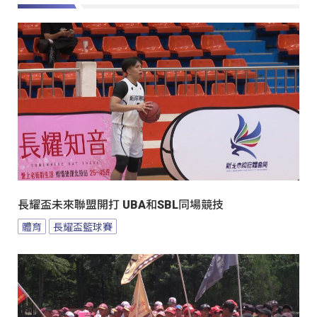
長耀盃未來聯盟開打 UBA和SBL同場競技
體育
長耀盃籃球賽