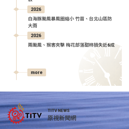
2026
白海豚颱風暴風圈縮小 竹苗、台北山區防
大雨
2026
兩颱風、猴害夾擊 梅花部落甜柿損失近6成
more
TITV NEWS
原視新聞網