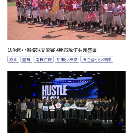
法治國小辦棒球交流賽 4縣市隊伍共襄盛舉
原鄉
體育
南投仁愛
原鄉少棒隊
法治國小少棒隊