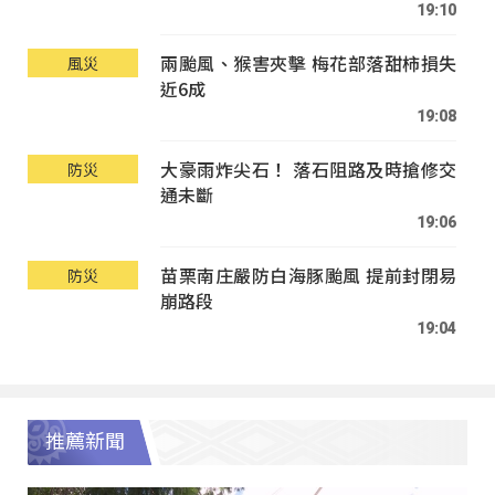
19:10
兩颱風、猴害夾擊 梅花部落甜柿損失
風災
近6成
19:08
大豪雨炸尖石！ 落石阻路及時搶修交
防災
通未斷
19:06
苗栗南庄嚴防白海豚颱風 提前封閉易
防災
崩路段
19:04
推薦新聞