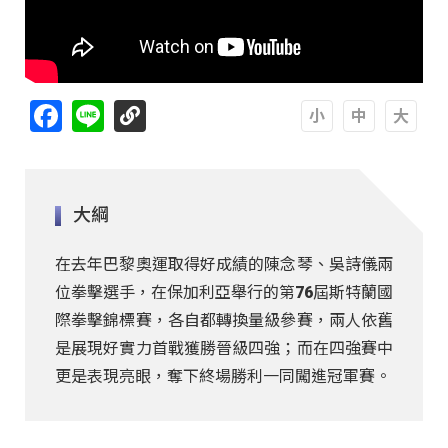
Facebook
Line
A
A
A
大綱
在去年巴黎奧運取得好成績的陳念琴、吳詩儀兩
位拳擊選手，在保加利亞舉行的第76屆斯特蘭國
際拳擊錦標賽，各自都轉換量級參賽，兩人依舊
是展現好實力首戰獲勝晉級四強；而在四強賽中
更是表現亮眼，奪下終場勝利一同闖進冠軍賽。