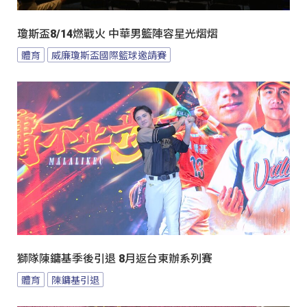
瓊斯盃8/14燃戰火 中華男籃陣容星光熠熠
體育
威廉瓊斯盃國際籃球邀請賽
獅隊陳鏞基季後引退 8月返台東辦系列賽
體育
陳鏞基引退