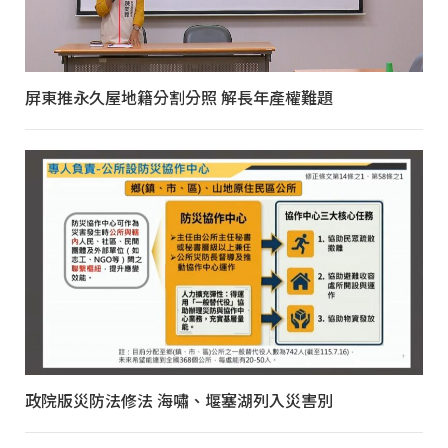
屏東推永久屋地籍分割分照 解長年產權難題
政院版災防法修法 海嘯、堰塞湖列入災害別