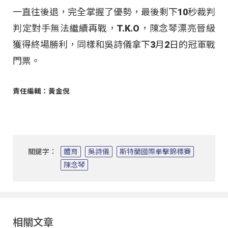
一直往後退，完全掌握了優勢，最後剩下10秒裁判
判定對手無法繼續再戰，T.K.O，陳念琴漂亮晉級
獲得終場勝利，同樣和吳詩儀拿下3月2日的冠軍戰
門票。
責任編輯：黃金倪
關鍵字：
體育
吳詩儀
斯特蘭國際拳擊錦標賽
陳念琴
相關文章