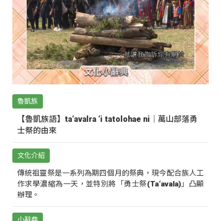
魯凱族
【魯凱族語】ta‘avalra ‘i tatolohae ni｜萬山部落勇
士祭的由來
文化介紹
傳統祖靈祭是一系列為期四個月的祭典，現今配合族人工
作求學濃縮為一天，並特別將「勇士祭(Ta‘avala)」凸顯
辦理。
小辭典