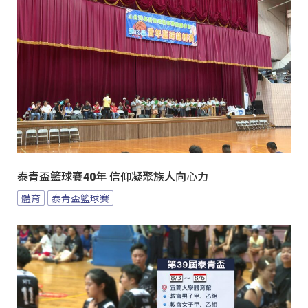
泰青盃籃球賽40年 信仰凝聚族人向心力
體育
泰青盃籃球賽