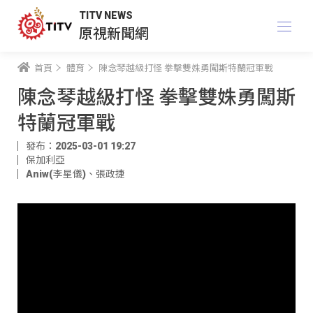
TITV NEWS
原視新聞網
首頁
體育
陳念琴越級打怪 拳擊雙姝勇闖斯特蘭冠軍戰
陳念琴越級打怪 拳擊雙姝勇闖斯
特蘭冠軍戰
發布：2025-03-01 19:27
保加利亞
Aniw(李星儀)
、
張政捷