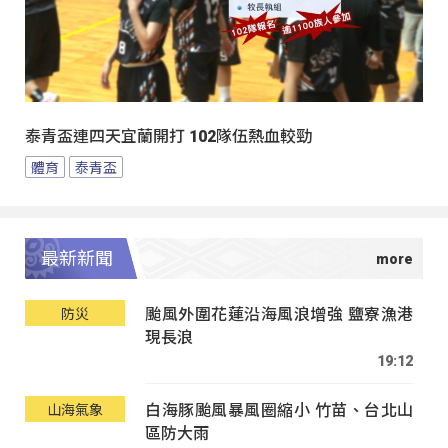
泰青盃連四天宜蘭開打 102隊伍熱血較勁
體育
泰青盃
最新新聞
颱風外圍花蓮沿海風浪增強 鹽寮漁港
防災
現長浪
19:12
白海豚颱風暴風圈縮小 竹苗、台北山
山海氣象
區防大雨