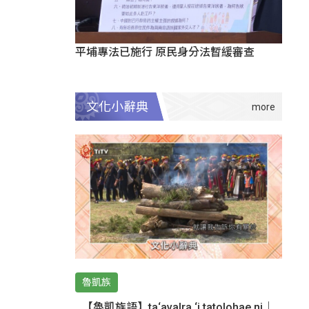
平埔專法已施行 原民身分法暫緩審查
文化小辭典
魯凱族
【魯凱族語】ta‘avalra ‘i tatolohae ni｜