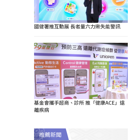
國健署推互動展 長者量六力揪失能警訊
基金會攜手超商、診所 推「健康ACE」遠
離疾病
推薦新聞