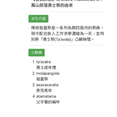
萬山部落勇士祭的由來
文化介紹
傳統祖靈祭是一系列為期四個月的祭典，
現今配合族人工作求學濃縮為一天，並特
別將「勇士祭(Ta‘avala)」凸顯辦理。
小辭典
ta‘avalra
勇士成年禮
molapangolai
祖靈祭
asavasavahe
男性青年
atamatama
父字輩的稱呼