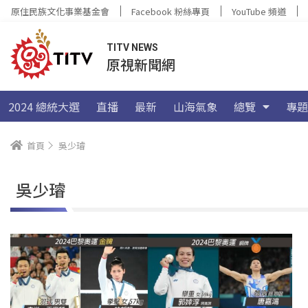
原住民族文化事業基金會
Facebook 粉絲專頁
YouTube 頻道
TITV NEWS
原視新聞網
2024 總統大選
直播
最新
山海氣象
總覽
專題
首頁
吳少璿
吳少璿