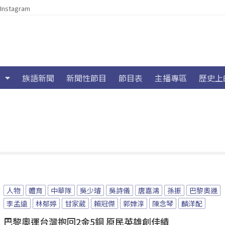
Instagram
族語新聞
新聞性節目
節目表
主播專區
歷史上
人物
體育
中華隊
吳少璿
吳詩儀
唐嘉鴻
孫振
巴黎奧運
李孟遠
林郁婷
甘家葳
賴冠傑
郭婞淳
陳念琴
麟洋配
巴黎奧運台灣抱回2金5銅 原民英雄創佳績