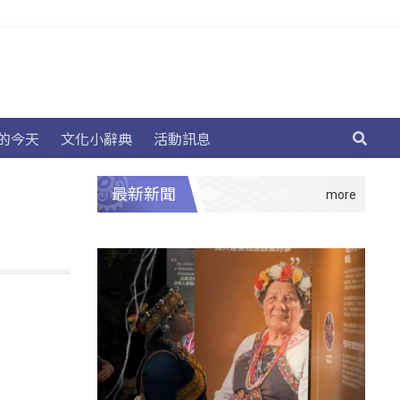
的今天
文化小辭典
活動訊息
最新新聞