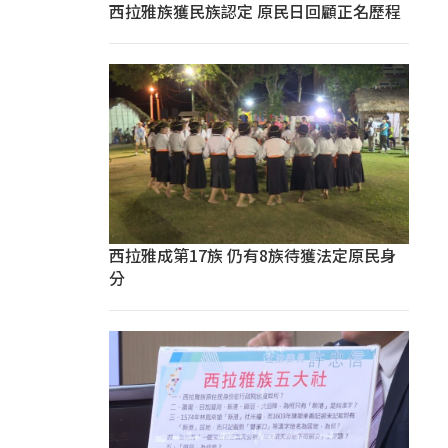
西拉雅族獲民族認定 原民日回顧正名歷程
西拉雅成第17族 仍有8族待獲法定原民身
分