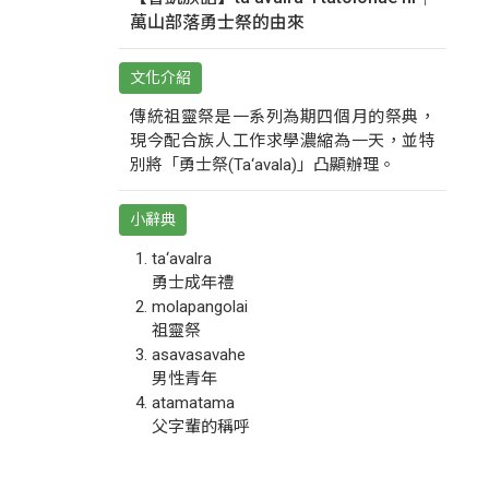
萬山部落勇士祭的由來
文化介紹
傳統祖靈祭是一系列為期四個月的祭典，
現今配合族人工作求學濃縮為一天，並特
別將「勇士祭(Ta‘avala)」凸顯辦理。
小辭典
ta‘avalra
勇士成年禮
molapangolai
祖靈祭
asavasavahe
男性青年
atamatama
父字輩的稱呼