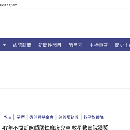
Instagram
族語新聞
新聞性節目
節目表
主播專區
歷史上
教文
醫療
吳尊賢基金會
慈善服務獎
救星教養院
47年不間斷照顧腦性麻痺兒童 救星教養院獲獎