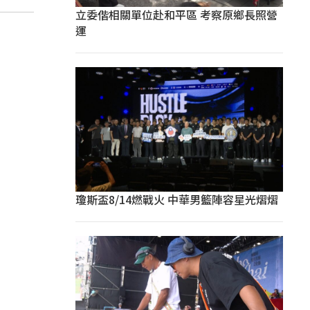
立委偕相關單位赴和平區 考察原鄉長照營
運
瓊斯盃8/14燃戰火 中華男籃陣容星光熠熠