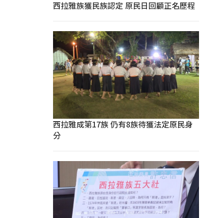
西拉雅族獲民族認定 原民日回顧正名歷程
西拉雅成第17族 仍有8族待獲法定原民身
分