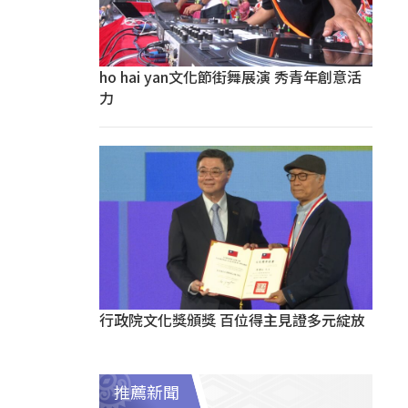
ho hai yan文化節街舞展演 秀青年創意活
力
行政院文化獎頒獎 百位得主見證多元綻放
推薦新聞