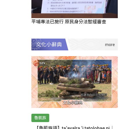
平埔專法已施行 原民身分法暫緩審查
文化小辭典
魯凱族
【魯凱族語】ta‘avalra ‘i tatolohae ni｜