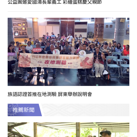
公益團邀愛國浦長輩義工 彩繪蛋糕慶父親節
族語認證首推在地測驗 屏東舉辦說明會
推薦新聞