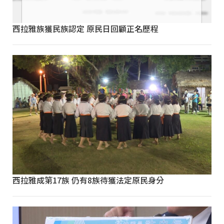
西拉雅族獲民族認定 原民日回顧正名歷程
西拉雅成第17族 仍有8族待獲法定原民身分