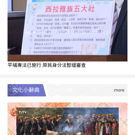
平埔專法已施行 原民身分法暫緩審查
文化小辭典