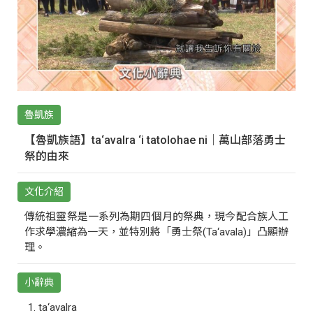
魯凱族
【魯凱族語】ta‘avalra ‘i tatolohae ni｜萬山部落勇士
祭的由來
文化介紹
傳統祖靈祭是一系列為期四個月的祭典，現今配合族人工
作求學濃縮為一天，並特別將「勇士祭(Ta‘avala)」凸顯辦
理。
小辭典
ta‘avalra