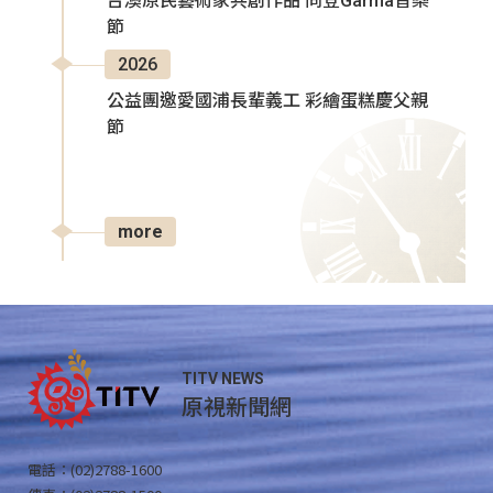
台澳原民藝術家共創作品 同登Garma音樂
節
2026
公益團邀愛國浦長輩義工 彩繪蛋糕慶父親
節
more
TITV NEWS
原視新聞網
電話：(02)2788-1600