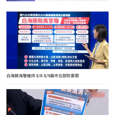
白海豚海警維持 8/8-8/9晨中北部防豪雨