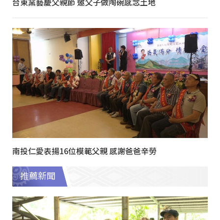
台東窯藝慶父親節 邀父子做陶碗感念土地
南投仁愛表揚16位模範父親 感謝爸爸辛勞
推薦新聞