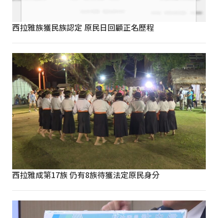
西拉雅族獲民族認定 原民日回顧正名歷程
西拉雅成第17族 仍有8族待獲法定原民身分