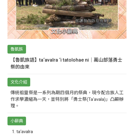
魯凱族
【魯凱族語】ta‘avalra ‘i tatolohae ni｜萬山部落勇士
祭的由來
文化介紹
傳統祖靈祭是一系列為期四個月的祭典，現今配合族人工
作求學濃縮為一天，並特別將「勇士祭(Ta‘avala)」凸顯辦
理。
小辭典
ta‘avalra