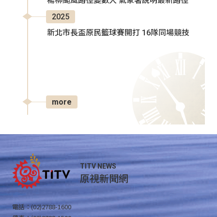
楊柳颱風路徑變數大 氣象署說明最新路徑
2025
新北市長盃原民籃球賽開打 16隊同場競技
more
TITV NEWS
原視新聞網
電話：(02)2788-1600