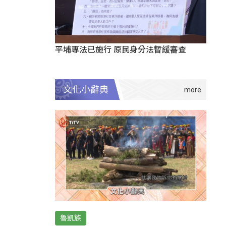
平埔專法已施行 原民身分法暫緩審查
文化小辭典
魯凱族