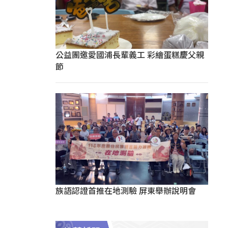
公益團邀愛國浦長輩義工 彩繪蛋糕慶父親
節
族語認證首推在地測驗 屏東舉辦說明會