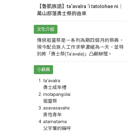
【魯凱族語】ta‘avalra ‘i tatolohae ni｜
萬山部落勇士祭的由來
文化介紹
傳統祖靈祭是一系列為期四個月的祭典，
現今配合族人工作求學濃縮為一天，並特
別將「勇士祭(Ta‘avala)」凸顯辦理。
小辭典
ta‘avalra
勇士成年禮
molapangolai
祖靈祭
asavasavahe
男性青年
atamatama
父字輩的稱呼