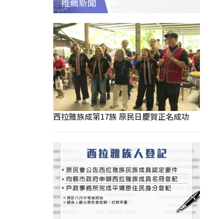
推薦新聞
西拉雅族成第17族 原民日慶賀正名成功