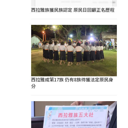
西拉雅族獲民族認定 原民日回顧正名歷程
西拉雅成第17族 仍有8族待獲法定原民身
分