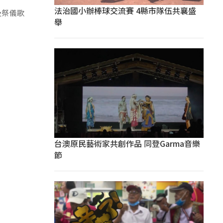
法治國小辦棒球交流賽 4縣市隊伍共襄盛
及祭儀歌
舉
台澳原民藝術家共創作品 同登Garma音樂
節