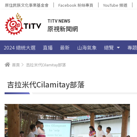
原住民族文化事業基金會
Facebook 粉絲專頁
YouTube 頻道
TITV NEWS
原視新聞網
2024 總統大選
直播
最新
山海氣象
總覽
專題
首頁
吉拉米代Cilamitay部落
吉拉米代Cilamitay部落