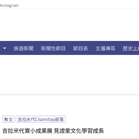
Instagram
族語新聞
新聞性節目
節目表
主播專區
歷史上
教文
吉拉米代Cilamitay部落
吉拉米代實小成果展 見證童文化學習成長