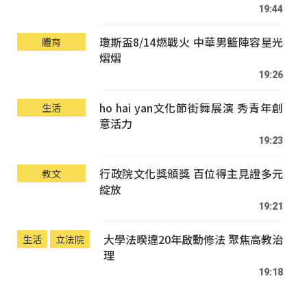
19:44
瓊斯盃8/14燃戰火 中華男籃陣容星光
體育
熠熠
19:26
ho hai yan文化節街舞展演 秀青年創
生活
意活力
19:23
行政院文化獎頒獎 百位得主見證多元
教文
綻放
19:21
大學法暌違20年啟動修法 聚焦高教治
生活
立法院
理
19:18