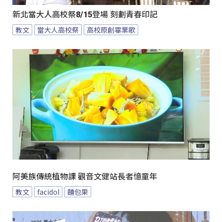
新北當大人高校祭8/15登場 刻劃青春印記
教文
當大人高校祭
高校原創畢業歌
阿美族傳統植物課 觀音文健站長者憶童年
教文
facidol
麵包果