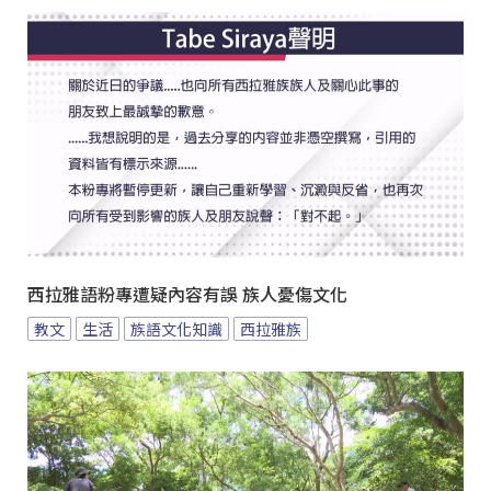
西拉雅語粉專遭疑內容有誤 族人憂傷文化
教文
生活
族語文化知識
西拉雅族