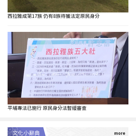
西拉雅成第17族 仍有8族待獲法定原民身分
平埔專法已施行 原民身分法暫緩審查
文化小辭典