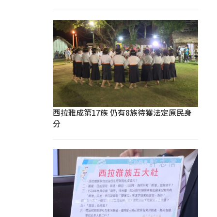
西拉雅成第17族 仍有8族待獲法定原民身
分