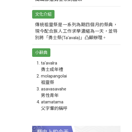
文化介紹
傳統祖靈祭是一系列為期四個月的祭典，
現今配合族人工作求學濃縮為一天，並特
別將「勇士祭(Ta‘avala)」凸顯辦理。
小辭典
ta‘avalra
勇士成年禮
molapangolai
祖靈祭
asavasavahe
男性青年
atamatama
父字輩的稱呼
歷史上的今天