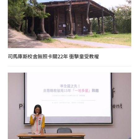
司馬庫斯校舍無照卡關22年 衝擊童受教權