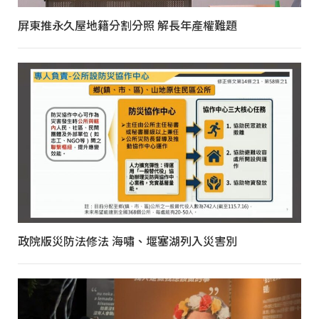
屏東推永久屋地籍分割分照 解長年產權難題
政院版災防法修法 海嘯、堰塞湖列入災害別