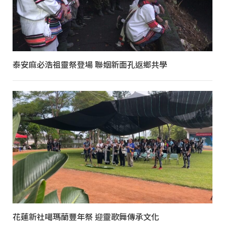
泰安麻必浩祖靈祭登場 聯姻新面孔返鄉共學
花蓮新社噶瑪蘭豐年祭 迎靈歌舞傳承文化