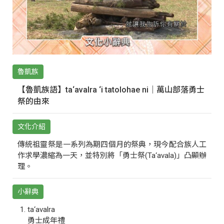
魯凱族
【魯凱族語】ta‘avalra ‘i tatolohae ni｜萬山部落勇士
祭的由來
文化介紹
傳統祖靈祭是一系列為期四個月的祭典，現今配合族人工
作求學濃縮為一天，並特別將「勇士祭(Ta‘avala)」凸顯辦
理。
小辭典
ta‘avalra
勇士成年禮