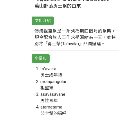
萬山部落勇士祭的由來
文化介紹
傳統祖靈祭是一系列為期四個月的祭典，
現今配合族人工作求學濃縮為一天，並特
別將「勇士祭(Ta‘avala)」凸顯辦理。
小辭典
ta‘avalra
勇士成年禮
molapangolai
祖靈祭
asavasavahe
男性青年
atamatama
父字輩的稱呼