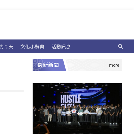
的今天
文化小辭典
活動訊息
最新新聞