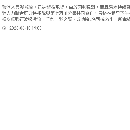
警消人員獲報後，迅速趕往現場，由於雨勢猛烈，而且溪水持續
消人力聯合屏東特搜隊與第七河川分署共同協作，最終在稍早下午
橡皮艇強行渡過激流，千鈞一髮之際，成功將2名司機救出，所幸
2人...。
2026-06-10 19:03