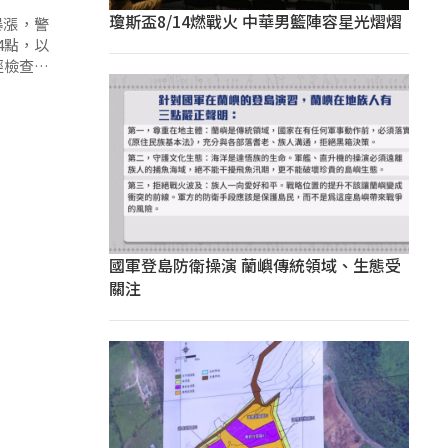
瓊斯盃8/14燃戰火 中華男籃陣容星光熠熠
暴漲，警
4點，以
經檢查後
國軍登島防衛操演 蘭嶼傳統領域、生態受
關注