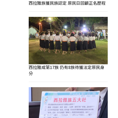
西拉雅族獲民族認定 原民日回顧正名歷程
西拉雅成第17族 仍有8族待獲法定原民身
分