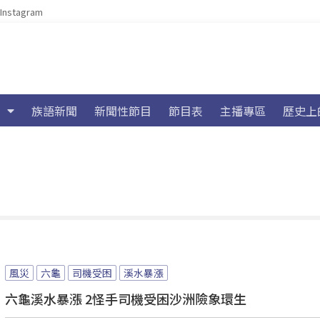
Instagram
族語新聞
新聞性節目
節目表
主播專區
歷史上
風災
六龜
司機受困
溪水暴漲
六龜溪水暴漲 2怪手司機受困沙洲險象環生