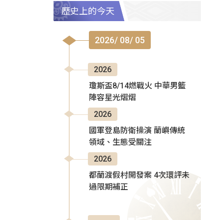
歷史上的今天
2026/ 08/ 05
2026
瓊斯盃8/14燃戰火 中華男籃
陣容星光熠熠
2026
國軍登島防衛操演 蘭嶼傳統
領域、生態受關注
2026
都蘭渡假村開發案 4次環評未
過限期補正