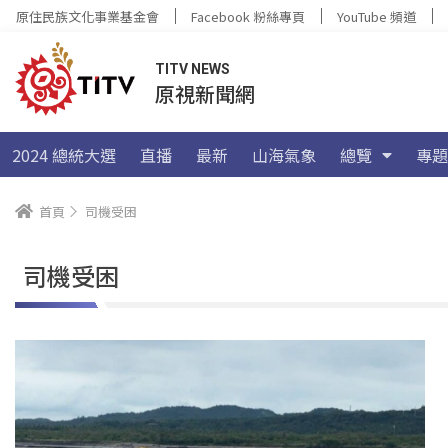
原住民族文化事業基金會
Facebook 粉絲專頁
YouTube 頻道
TITV NEWS
原視新聞網
2024 總統大選
直播
最新
山海氣象
總覽
專題
首頁
司機受困
司機受困