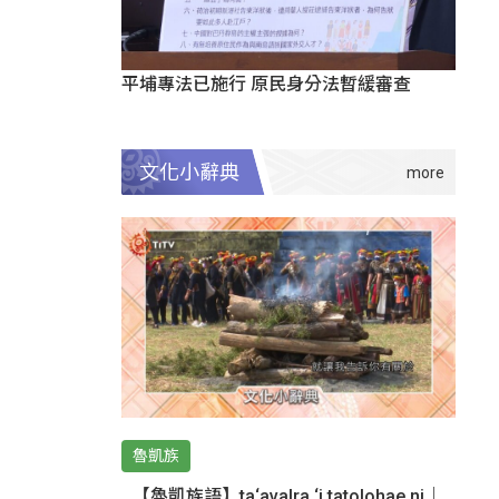
平埔專法已施行 原民身分法暫緩審查
文化小辭典
魯凱族
【魯凱族語】ta‘avalra ‘i tatolohae ni｜