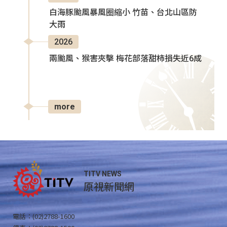
白海豚颱風暴風圈縮小 竹苗、台北山區防
大雨
2026
兩颱風、猴害夾擊 梅花部落甜柿損失近6成
more
TITV NEWS
原視新聞網
電話：(02)2788-1600