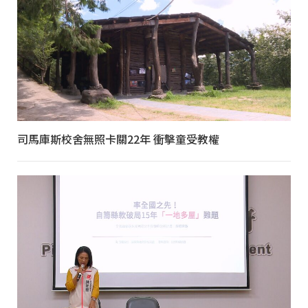
司馬庫斯校舍無照卡關22年 衝擊童受教權