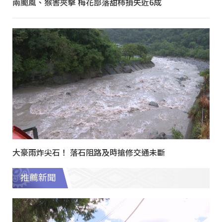
兩颱風、猴害夾擊 梅花部落甜柿損失近6成
大豪雨炸尖石！ 落石阻路及時搶修交通未斷
推薦新聞