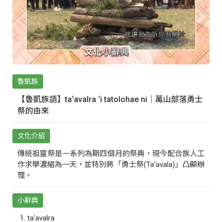
魯凱族
【魯凱族語】ta‘avalra ‘i tatolohae ni｜萬山部落勇士
祭的由來
文化介紹
傳統祖靈祭是一系列為期四個月的祭典，現今配合族人工
作求學濃縮為一天，並特別將「勇士祭(Ta‘avala)」凸顯辦
理。
小辭典
ta‘avalra