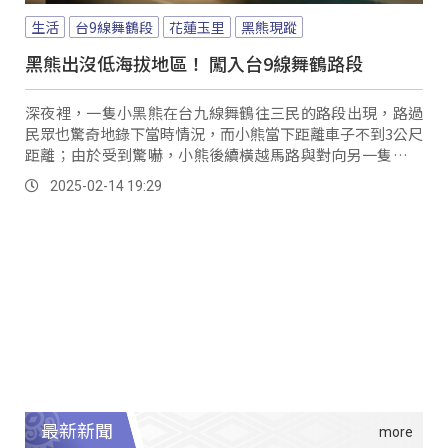
生活
台9線舞鶴段
花蓮玉里
黑熊現蹤
黑熊出沒低海拔地區！ 闖入台9線舞鶴路段
深夜裡，一隻小黑熊在台九線舞鶴往三民的路段出現，路過
民眾也驚奇地錄下當時情況，而小熊當下距離車子不到3公尺
距離；由於受到驚嚇，小熊後續橫越馬路與對向另一隻大黑
熊會合後，就穿越護欄往秀姑巒溪河床移動，在地居民提
2025-02-14 19:29
到，看到黑熊出沒在這麼低海拔的地方也是前所未見。
最新新聞