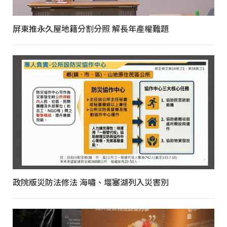
屏東推永久屋地籍分割分照 解長年產權難題
政院版災防法修法 海嘯、堰塞湖列入災害別