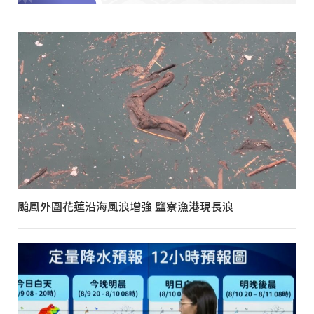
颱風外圍花蓮沿海風浪增強 鹽寮漁港現長浪