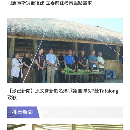
司馬庫斯災後復建 立委前往考察盤點需求
【涉己新聞】原文會新劇名爆爭議 團隊8/7赴Tafalong
致歉
推薦新聞