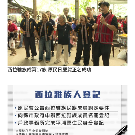
西拉雅族成第17族 原民日慶賀正名成功