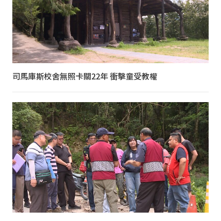
司馬庫斯校舍無照卡關22年 衝擊童受教權