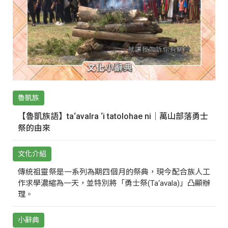
魯凱族
【魯凱族語】ta‘avalra ‘i tatolohae ni｜萬山部落勇士
祭的由來
文化介紹
傳統祖靈祭是一系列為期四個月的祭典，現今配合族人工
作求學濃縮為一天，並特別將「勇士祭(Ta‘avala)」凸顯辦
理。
小辭典