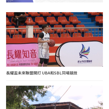
長耀盃未來聯盟開打 UBA和SBL同場競技