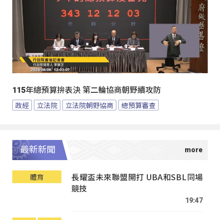
115年總預算拚表決 第二輪協商朝野續攻防
政經
立法院
立法院朝野協商
總預算審查
最新新聞
長耀盃未來聯盟開打 UBA和SBL同場
體育
競技
19:47