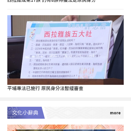
平埔專法已施行 原民身分法暫緩審查
文化小辭典