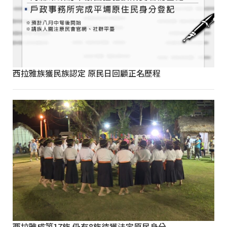
西拉雅族獲民族認定 原民日回顧正名歷程
西拉雅成第17族 仍有8族待獲法定原民身分