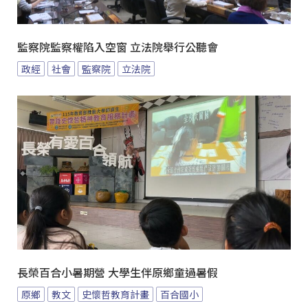
監察院監察權陷入空窗 立法院舉行公聽會
政經
社會
監察院
立法院
長榮百合小暑期營 大學生伴原鄉童過暑假
原鄉
教文
史懷哲教育計畫
百合國小