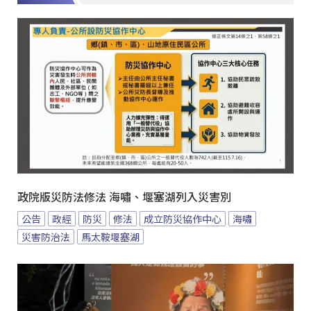
政院版災防法修法 海嘯、堰塞湖列入災害別
公告
政經
防災
修法
成立防災協作中心
海嘯
災害防治法
馬太鞍堰塞湖