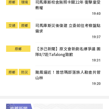
司馬庫斯校舍無照卡關22年 衝擊童受
原鄉
環境
教權
19:40
司馬庫斯災後復建 立委前往考察盤點
交通
原鄉
需求
19:37
【涉己新聞】原文會新劇名爆爭議 團
原鄉
隊8/7赴Tafalong致歉
19:31
颱風逼近！普悠瑪部落族人勘查共管
原鄉
防災
山林
19:20
推薦新聞