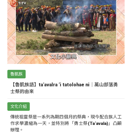
魯凱族
【魯凱族語】ta‘avalra ‘i tatolohae ni｜萬山部落勇
士祭的由來
文化介紹
傳統祖靈祭是一系列為期四個月的祭典，現今配合族人工
作求學濃縮為一天，並特別將「勇士祭(Ta‘avala)」凸顯
辦理。