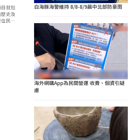
白海豚海警維持 8/8-8/9晨中北部防豪雨
項目就包
地歷史及
原住民族
盼原民會
，概不發
海外網購App為民間營運 收費、個資引疑
慮