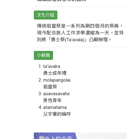
文化介紹
傳統祖靈祭是一系列為期四個月的祭典，
現今配合族人工作求學濃縮為一天，並特
別將「勇士祭(Ta‘avala)」凸顯辦理。
小辭典
ta‘avalra
勇士成年禮
molapangolai
祖靈祭
asavasavahe
男性青年
atamatama
父字輩的稱呼
歷史上的今天