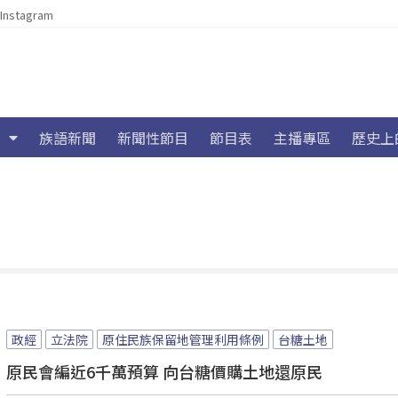
Instagram
族語新聞
新聞性節目
節目表
主播專區
歷史上
政經
立法院
原住民族保留地管理利用條例
台糖土地
原民會編近6千萬預算 向台糖價購土地還原民