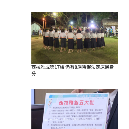
西拉雅成第17族 仍有8族待獲法定原民身
分