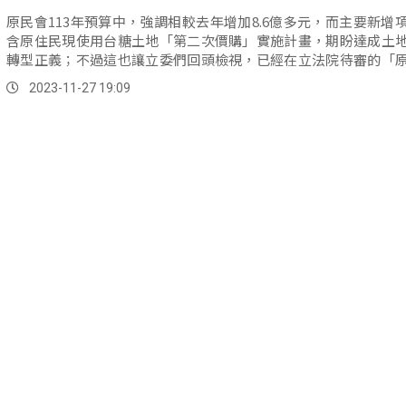
原民會113年預算中，強調相較去年增加8.6億多元，而主要新增
含原住民現使用台糖土地「第二次價購」實施計畫，期盼達成土
轉型正義；不過這也讓立委們回頭檢視，已經在立法院待審的「
保留地管理利用條例」草案，立委鄭天財以自己的草案版本，期
2023-11-27 19:09
協商，將原保地範圍增列–原台灣省土地權利清理辦法第八條規定
還之土地。