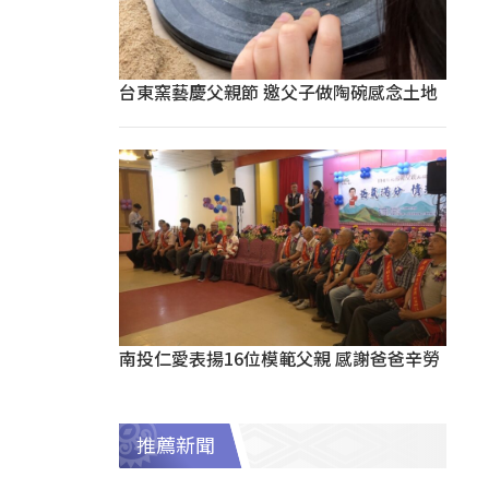
台東窯藝慶父親節 邀父子做陶碗感念土地
南投仁愛表揚16位模範父親 感謝爸爸辛勞
推薦新聞