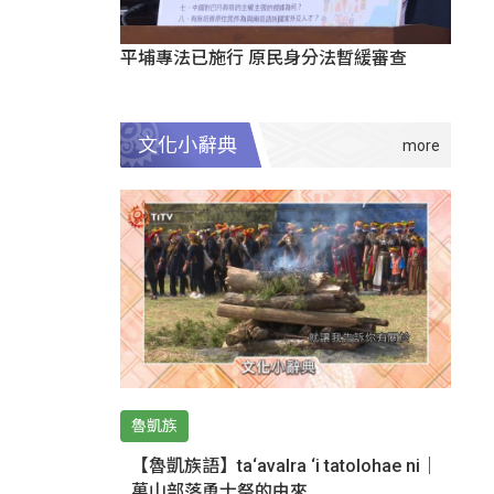
平埔專法已施行 原民身分法暫緩審查
文化小辭典
魯凱族
【魯凱族語】ta‘avalra ‘i tatolohae ni｜
萬山部落勇士祭的由來