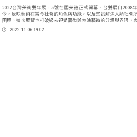
2022台灣美術雙年展，5號在國美館正式開幕，台雙展自2008
今，反映藝術在當今社會的角色與功能，以及嘗試解決人類社會
困境，這次展覽也打破過去視覺藝術與表演藝術的分類與界限，
與藝術類型更豐富，拓展藝術現有的領域，而今年更是原民藝術
2022-11-06 19:02
素參與展出最多的一次，更體現出原住民藝術家與台灣藝術史
係。