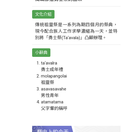
文化介紹
傳統祖靈祭是一系列為期四個月的祭典，
現今配合族人工作求學濃縮為一天，並特
別將「勇士祭(Ta‘avala)」凸顯辦理。
小辭典
ta‘avalra
勇士成年禮
molapangolai
祖靈祭
asavasavahe
男性青年
atamatama
父字輩的稱呼
歷史上的今天