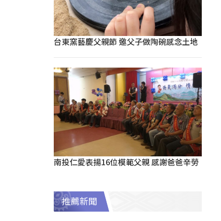
台東窯藝慶父親節 邀父子做陶碗感念土地
南投仁愛表揚16位模範父親 感謝爸爸辛勞
推薦新聞