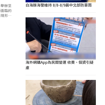
白海豚海警維持 8/8-8/9晨中北部防豪雨
年舉辦至
所面臨的
表現形式
作品和元
的緊密關
海外網購App為民間營運 收費、個資引疑
慮