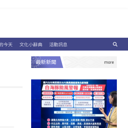
的今天
文化小辭典
活動訊息
最新新聞