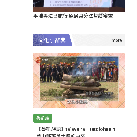
平埔專法已施行 原民身分法暫緩審查
文化小辭典
魯凱族
【魯凱族語】ta‘avalra ‘i tatolohae ni｜
萬山部落勇士祭的由來