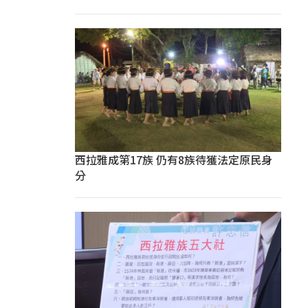
西拉雅成第17族 仍有8族待獲法定原民身
分