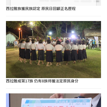
西拉雅族獲民族認定 原民日回顧正名歷程
西拉雅成第17族 仍有8族待獲法定原民身分