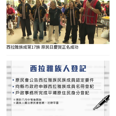
西拉雅族成第17族 原民日慶賀正名成功