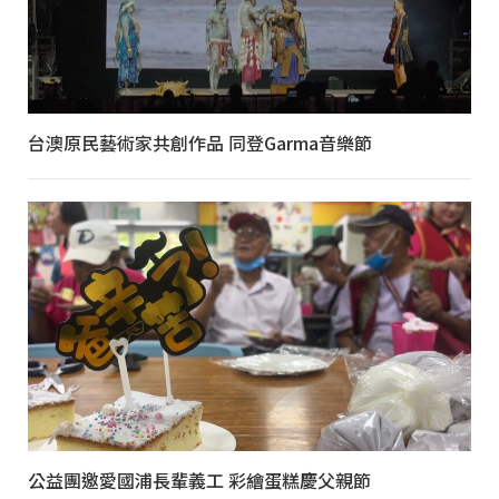
台澳原民藝術家共創作品 同登Garma音樂節
公益團邀愛國浦長輩義工 彩繪蛋糕慶父親節