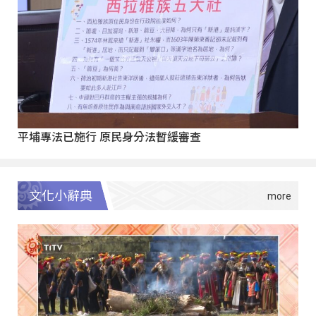
平埔專法已施行 原民身分法暫緩審查
文化小辭典