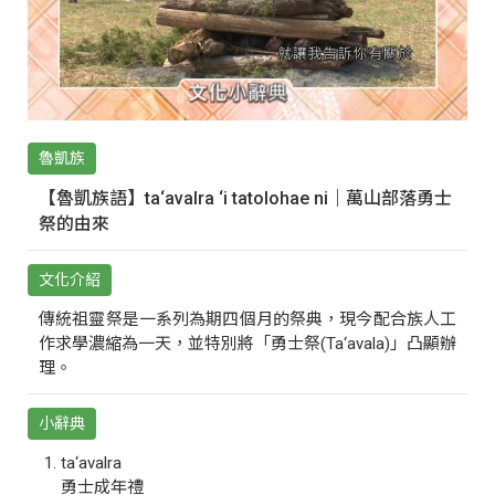
魯凱族
【魯凱族語】ta‘avalra ‘i tatolohae ni｜萬山部落勇士
祭的由來
文化介紹
傳統祖靈祭是一系列為期四個月的祭典，現今配合族人工
作求學濃縮為一天，並特別將「勇士祭(Ta‘avala)」凸顯辦
理。
小辭典
ta‘avalra
勇士成年禮