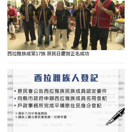
西拉雅族成第17族 原民日慶賀正名成功