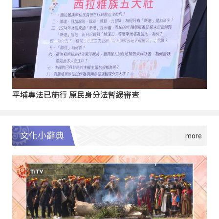
平埔專法已施行 原民身分法暫緩審查
文化小辭典