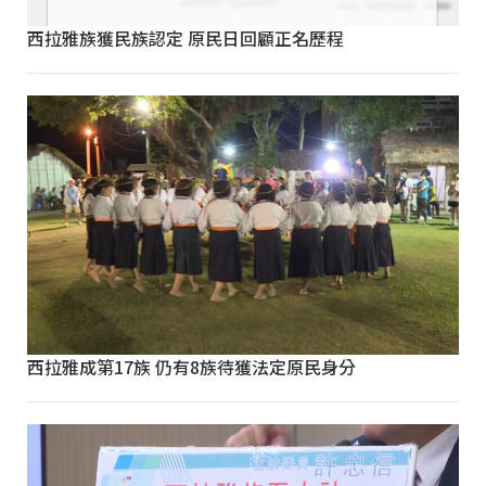
西拉雅族獲民族認定 原民日回顧正名歷程
西拉雅成第17族 仍有8族待獲法定原民身分