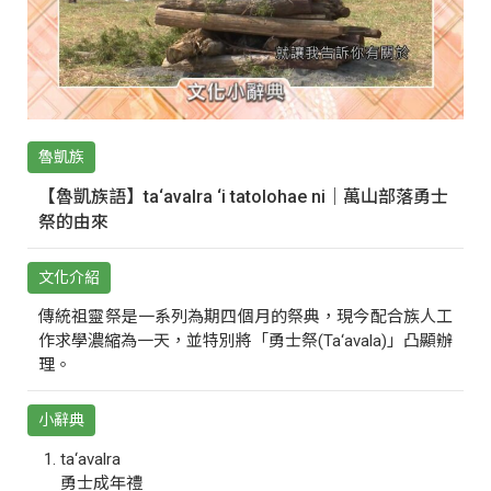
魯凱族
【魯凱族語】ta‘avalra ‘i tatolohae ni｜萬山部落勇士
祭的由來
文化介紹
傳統祖靈祭是一系列為期四個月的祭典，現今配合族人工
作求學濃縮為一天，並特別將「勇士祭(Ta‘avala)」凸顯辦
理。
小辭典
ta‘avalra
勇士成年禮