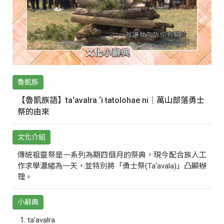
魯凱族
【魯凱族語】ta‘avalra ‘i tatolohae ni｜萬山部落勇士
祭的由來
文化介紹
傳統祖靈祭是一系列為期四個月的祭典，現今配合族人工
作求學濃縮為一天，並特別將「勇士祭(Ta‘avala)」凸顯辦
理。
小辭典
ta‘avalra