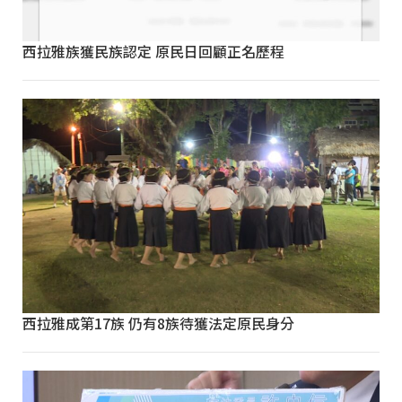
西拉雅族獲民族認定 原民日回顧正名歷程
西拉雅成第17族 仍有8族待獲法定原民身分