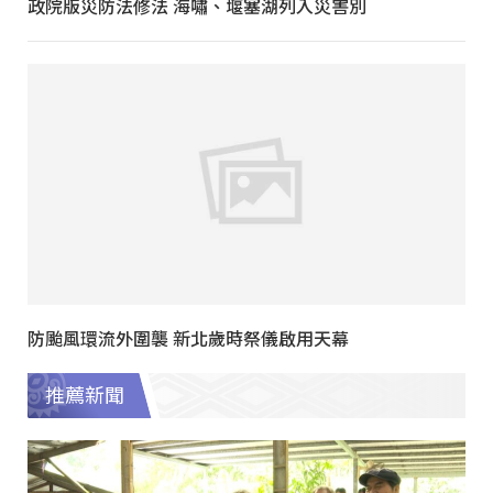
政院版災防法修法 海嘯、堰塞湖列入災害別
防颱風環流外圍襲 新北歲時祭儀啟用天幕
推薦新聞