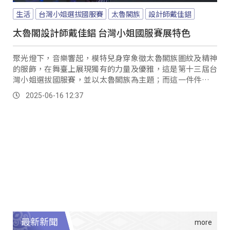
生活
台灣小姐選拔國服賽
太魯閣族
設計師戴佳錩
太魯閣設計師戴佳錩 台灣小姐國服賽展特色
聚光燈下，音樂響起，模特兒身穿象徵太魯閣族圖紋及精神
的服飾，在舞臺上展現獨有的力量及優雅，這是第十三屆台
灣小姐選拔國服賽，並以太魯閣族為主題；而這一件件都是
出自於花蓮秀林鄉的太魯閣族設計師戴佳錩操刀設計，創作
2025-06-16 12:37
出結合族群與時尚的國服作品。
最新新聞