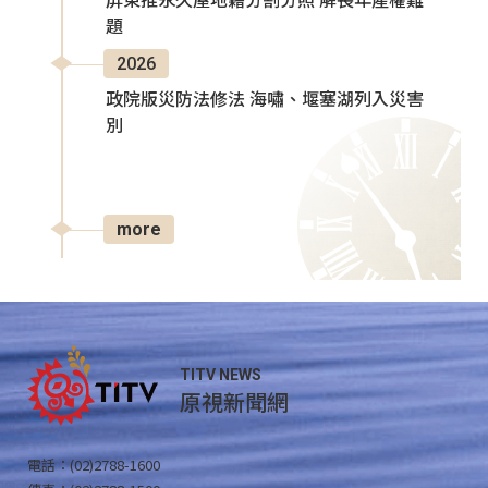
屏東推永久屋地籍分割分照 解長年產權難
題
2026
政院版災防法修法 海嘯、堰塞湖列入災害
別
more
TITV NEWS
原視新聞網
電話：(02)2788-1600