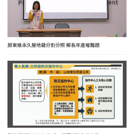
屏東推永久屋地籍分割分照 解長年產權難題