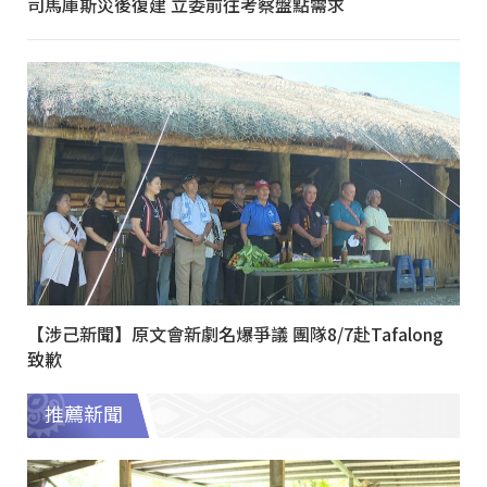
司馬庫斯災後復建 立委前往考察盤點需求
【涉己新聞】原文會新劇名爆爭議 團隊8/7赴Tafalong
致歉
推薦新聞