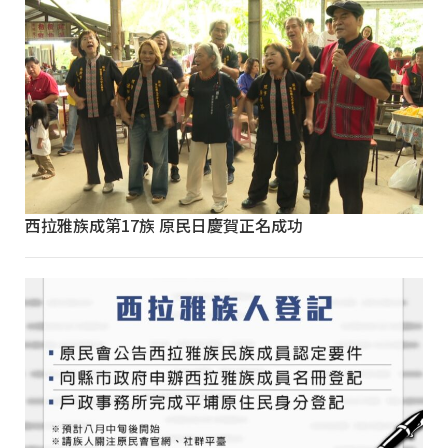
西拉雅族成第17族 原民日慶賀正名成功