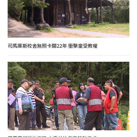
司馬庫斯校舍無照卡關22年 衝擊童受教權