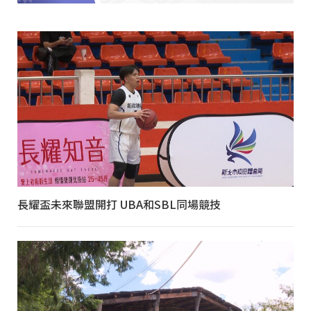
長耀盃未來聯盟開打 UBA和SBL同場競技