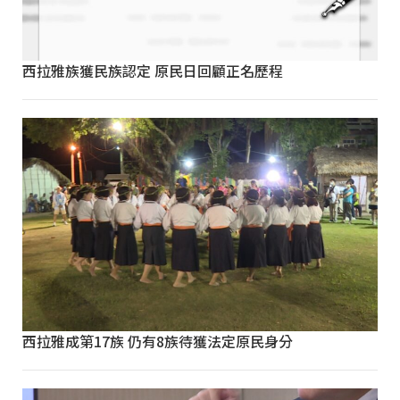
西拉雅族獲民族認定 原民日回顧正名歷程
西拉雅成第17族 仍有8族待獲法定原民身分