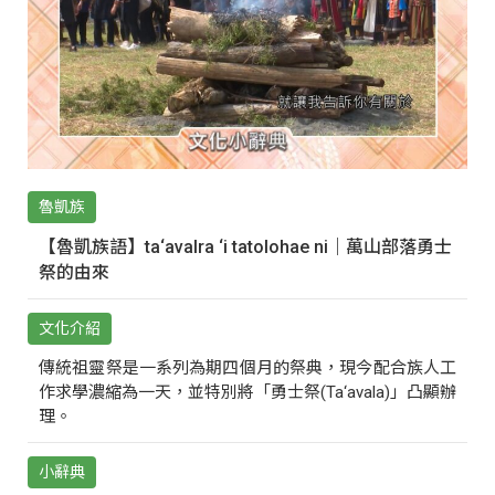
魯凱族
【魯凱族語】ta‘avalra ‘i tatolohae ni｜萬山部落勇士
祭的由來
文化介紹
傳統祖靈祭是一系列為期四個月的祭典，現今配合族人工
作求學濃縮為一天，並特別將「勇士祭(Ta‘avala)」凸顯辦
理。
小辭典