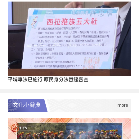
平埔專法已施行 原民身分法暫緩審查
文化小辭典