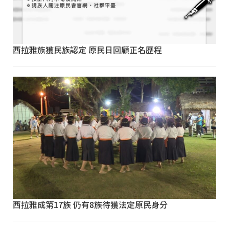
西拉雅族獲民族認定 原民日回顧正名歷程
西拉雅成第17族 仍有8族待獲法定原民身分