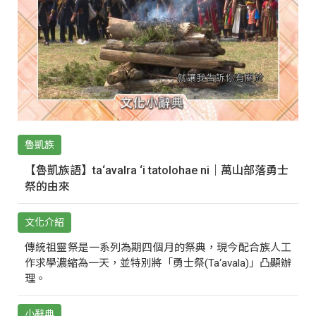
魯凱族
【魯凱族語】ta‘avalra ‘i tatolohae ni｜萬山部落勇士
祭的由來
文化介紹
傳統祖靈祭是一系列為期四個月的祭典，現今配合族人工
作求學濃縮為一天，並特別將「勇士祭(Ta‘avala)」凸顯辦
理。
小辭典