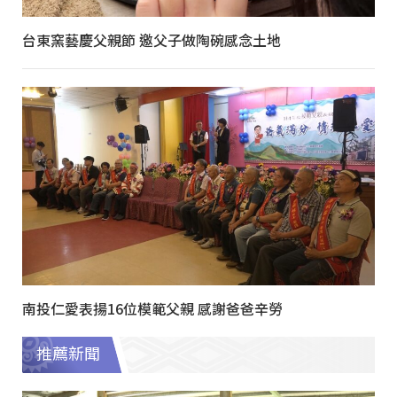
台東窯藝慶父親節 邀父子做陶碗感念土地
南投仁愛表揚16位模範父親 感謝爸爸辛勞
推薦新聞