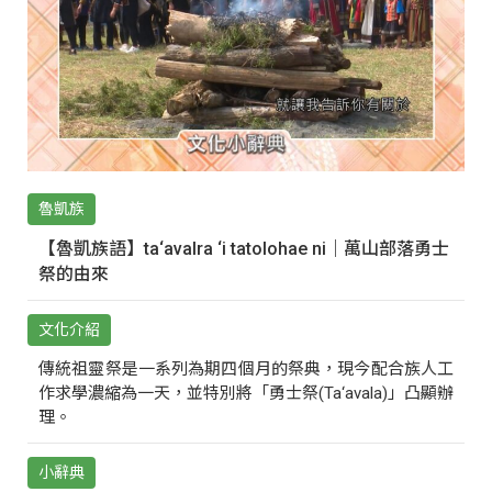
魯凱族
【魯凱族語】ta‘avalra ‘i tatolohae ni｜萬山部落勇士
祭的由來
文化介紹
傳統祖靈祭是一系列為期四個月的祭典，現今配合族人工
作求學濃縮為一天，並特別將「勇士祭(Ta‘avala)」凸顯辦
理。
小辭典