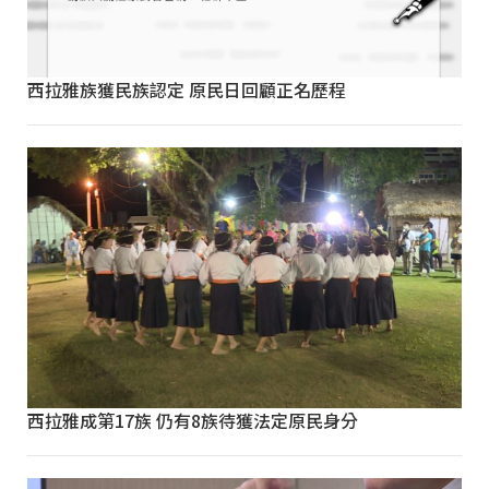
西拉雅族獲民族認定 原民日回顧正名歷程
西拉雅成第17族 仍有8族待獲法定原民身分