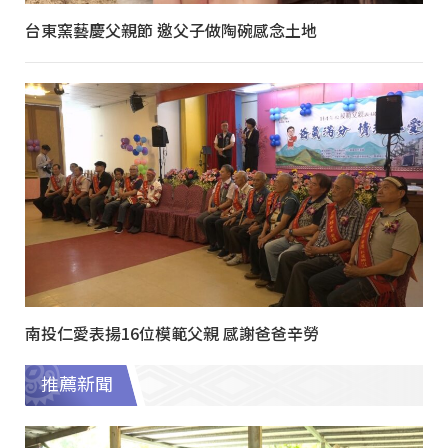
台東窯藝慶父親節 邀父子做陶碗感念土地
南投仁愛表揚16位模範父親 感謝爸爸辛勞
推薦新聞