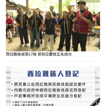
西拉雅族成第17族 原民日慶賀正名成功