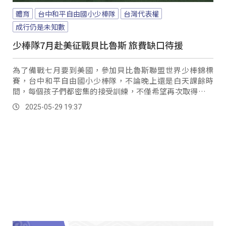
體育
台中和平自由國小少棒隊
台灣代表權
成行仍是未知數
少棒隊7月赴美征戰貝比魯斯 旅費缺口待援
為了備戰七月要到美國，參加貝比魯斯聯盟世界少棒錦標
賽，台中和平自由國小少棒隊，不論晚上還是白天課餘時
間，每個孩子們都密集的接受訓練，不僅希望再次取得好成
績為國爭光，也希望累積更多實戰經驗。
2025-05-29 19:37