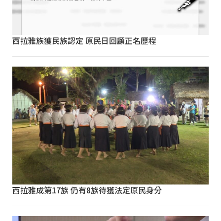
西拉雅族獲民族認定 原民日回顧正名歷程
西拉雅成第17族 仍有8族待獲法定原民身分