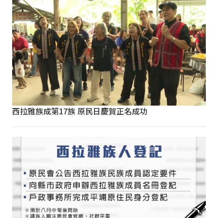
西拉雅族成第17族 原民日慶賀正名成功