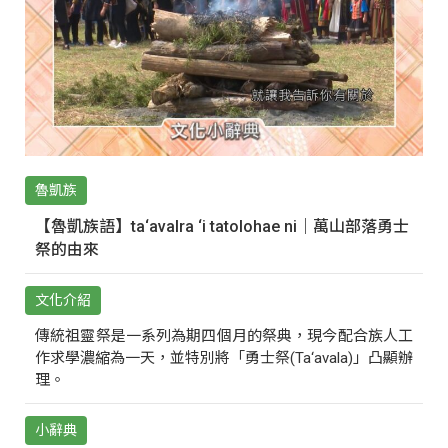
魯凱族
【魯凱族語】ta‘avalra ‘i tatolohae ni｜萬山部落勇士
祭的由來
文化介紹
傳統祖靈祭是一系列為期四個月的祭典，現今配合族人工
作求學濃縮為一天，並特別將「勇士祭(Ta‘avala)」凸顯辦
理。
小辭典