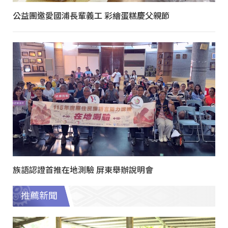
公益團邀愛國浦長輩義工 彩繪蛋糕慶父親節
族語認證首推在地測驗 屏東舉辦說明會
推薦新聞