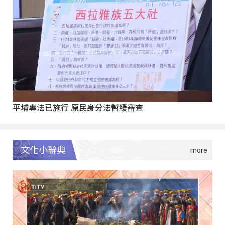
平埔專法已施行 原民身分法暫緩審查
文化小辭典