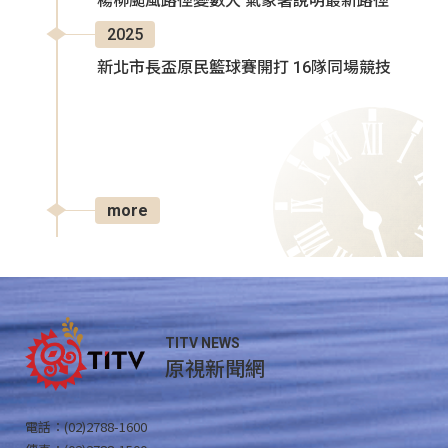
楊柳颱風路徑變數大 氣象署說明最新路徑
2025
新北市長盃原民籃球賽開打 16隊同場競技
more
TITV NEWS
原視新聞網
電話：(02)2788-1600