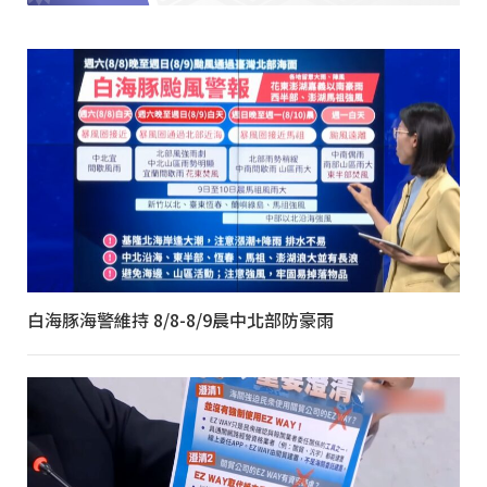
白海豚海警維持 8/8-8/9晨中北部防豪雨