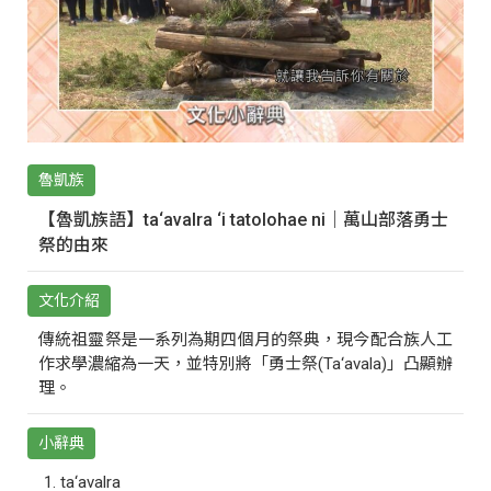
魯凱族
【魯凱族語】ta‘avalra ‘i tatolohae ni｜萬山部落勇士
祭的由來
文化介紹
傳統祖靈祭是一系列為期四個月的祭典，現今配合族人工
作求學濃縮為一天，並特別將「勇士祭(Ta‘avala)」凸顯辦
理。
小辭典
ta‘avalra