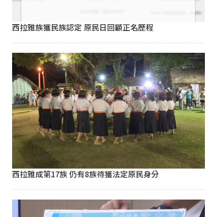
西拉雅族獲民族認定 原民日回顧正名歷程
西拉雅成第17族 仍有8族待獲法定原民身分