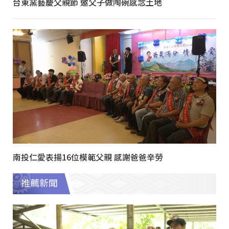
台東窯藝慶父親節 邀父子做陶碗感念土地
南投仁愛表揚16位模範父親 感謝爸爸辛勞
推薦新聞