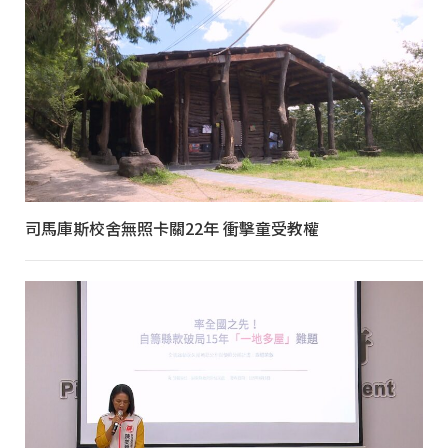
司馬庫斯校舍無照卡關22年 衝擊童受教權