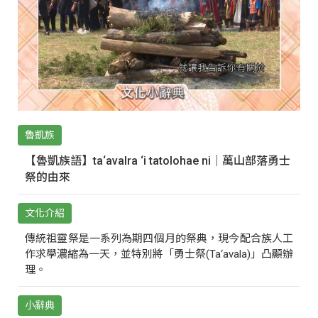
魯凱族
【魯凱族語】ta‘avalra ‘i tatolohae ni｜萬山部落勇士
祭的由來
文化介紹
傳統祖靈祭是一系列為期四個月的祭典，現今配合族人工
作求學濃縮為一天，並特別將「勇士祭(Ta‘avala)」凸顯辦
理。
小辭典