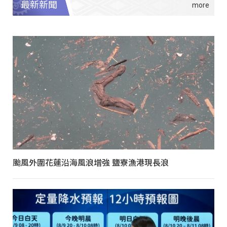
最新新聞
颱風外圍花蓮沿海風浪增強 鹽寮漁港現長浪