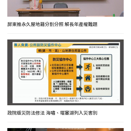
屏東推永久屋地籍分割分照 解長年產權難題
政院版災防法修法 海嘯、堰塞湖列入災害別