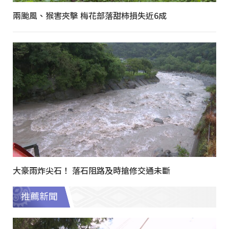
兩颱風、猴害夾擊 梅花部落甜柿損失近6成
大豪雨炸尖石！ 落石阻路及時搶修交通未斷
推薦新聞