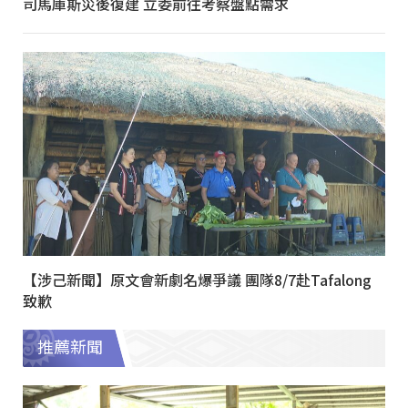
司馬庫斯災後復建 立委前往考察盤點需求
【涉己新聞】原文會新劇名爆爭議 團隊8/7赴Tafalong
致歉
推薦新聞