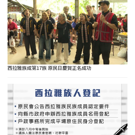
西拉雅族成第17族 原民日慶賀正名成功