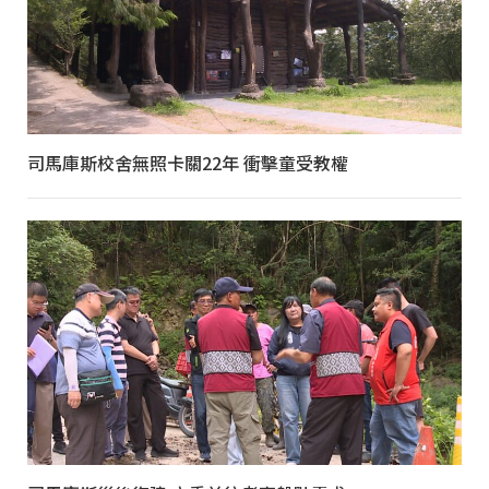
司馬庫斯校舍無照卡關22年 衝擊童受教權