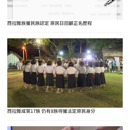
西拉雅族獲民族認定 原民日回顧正名歷程
西拉雅成第17族 仍有8族待獲法定原民身分