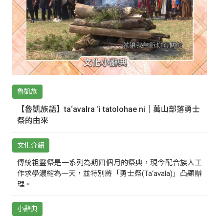
魯凱族
【魯凱族語】ta‘avalra ‘i tatolohae ni｜萬山部落勇士
祭的由來
文化介紹
傳統祖靈祭是一系列為期四個月的祭典，現今配合族人工
作求學濃縮為一天，並特別將「勇士祭(Ta‘avala)」凸顯辦
理。
小辭典