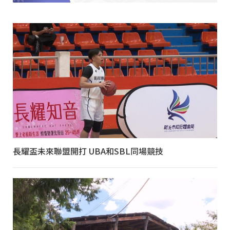
長耀盃未來聯盟開打 UBA和SBL同場競技