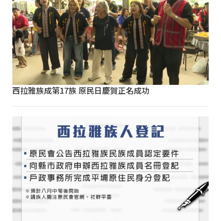
西拉雅族成第17族 原民日慶賀正名成功