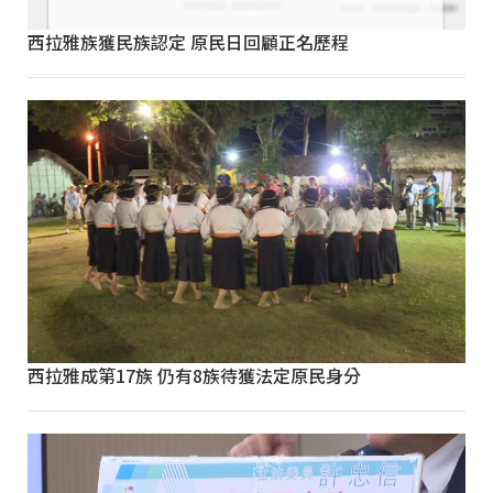
西拉雅族獲民族認定 原民日回顧正名歷程
西拉雅成第17族 仍有8族待獲法定原民身分