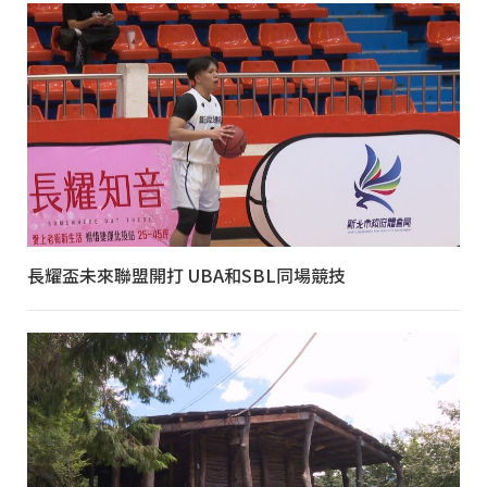
長耀盃未來聯盟開打 UBA和SBL同場競技