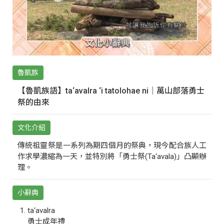
魯凱族
【魯凱族語】ta‘avalra ‘i tatolohae ni｜萬山部落勇士
祭的由來
文化介紹
傳統祖靈祭是一系列為期四個月的祭典，現今配合族人工
作求學濃縮為一天，並特別將「勇士祭(Ta‘avala)」凸顯辦
理。
小辭典
ta‘avalra
勇士成年禮