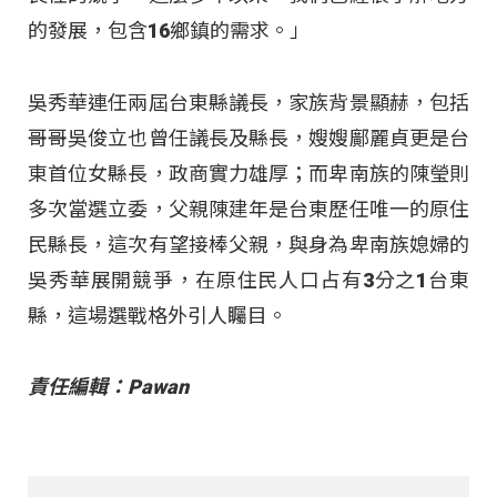
的發展，包含16鄉鎮的需求。」
吳秀華連任兩屆台東縣議長，家族背景顯赫，包括
哥哥吳俊立也曾任議長及縣長，嫂嫂鄺麗貞更是台
東首位女縣長，政商實力雄厚；而卑南族的陳瑩則
多次當選立委，父親陳建年是台東歷任唯一的原住
民縣長，這次有望接棒父親，與身為卑南族媳婦的
吳秀華展開競爭，在原住民人口占有3分之1台東
縣，這場選戰格外引人矚目。
責任編輯：Pawan