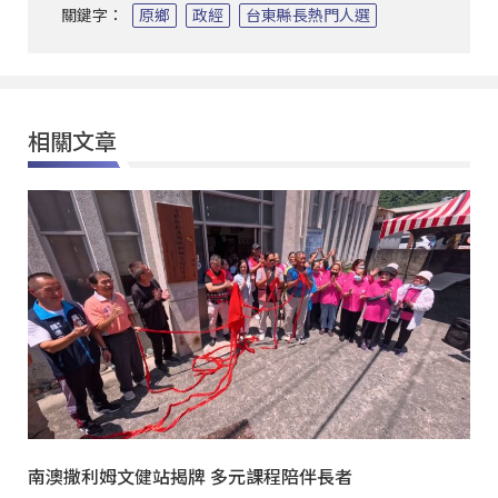
關鍵字：
原鄉
政經
台東縣長熱門人選
相關文章
南澳撒利姆文健站揭牌 多元課程陪伴長者