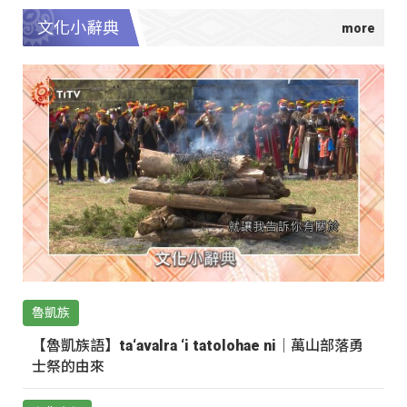
文化小辭典
魯凱族
【魯凱族語】ta‘avalra ‘i tatolohae ni｜萬山部落勇
士祭的由來