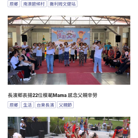
原鄉
南澳碧候村
撒利姆文健站
長濱鄉表揚22位模範Mama 感念父親辛勞
原鄉
生活
台東長濱
父親節