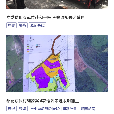
立委偕相關單位赴和平區 考察原鄉長照營運
原鄉
醫療
原鄉長照
都蘭渡假村開發案 4次環評未過限期補正
原鄉
環境
台東南都蘭段渡假村開發計畫
都蘭部落