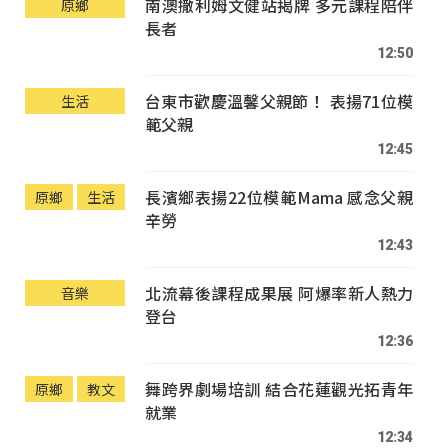
南澳撒利姆文健站揭牌 多元課程陪伴
原鄉
長者
12:50
台東市歡慶溫馨父親節！ 表揚71位模
生活
範父親
12:45
長濱鄉表揚22位模範Mama 感念父親
原鄉
生活
辛勞
12:43
北流幕後課程成果展 阿爆率新人熱力
音樂
登台
12:36
舞跨界劇場培訓 結合花蓮觀光拓青年
原鄉
教文
就業
12:34