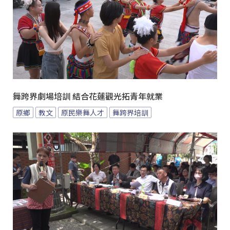
舞跨界劇場培訓 結合花蓮觀光拓青年就業
原鄉
教文
原民樂舞人才
舞跨界培訓