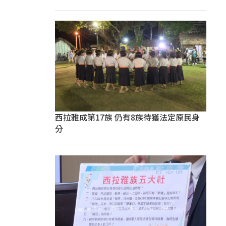
西拉雅成第17族 仍有8族待獲法定原民身
分