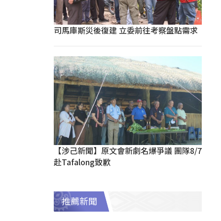
司馬庫斯災後復建 立委前往考察盤點需求
【涉己新聞】原文會新劇名爆爭議 團隊8/7
赴Tafalong致歉
推薦新聞