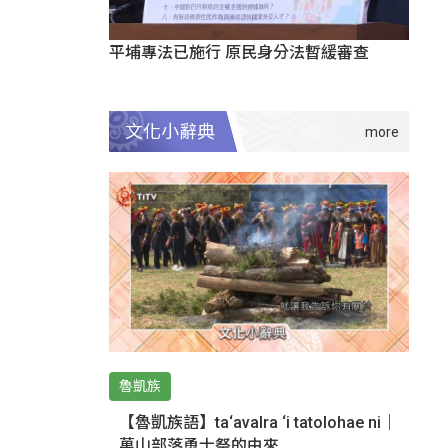
平埔專法已施行 原民身分法暫緩審查
文化小辭典
魯凱族
【魯凱族語】ta‘avalra ‘i tatolohae ni｜
萬山部落勇士祭的由來