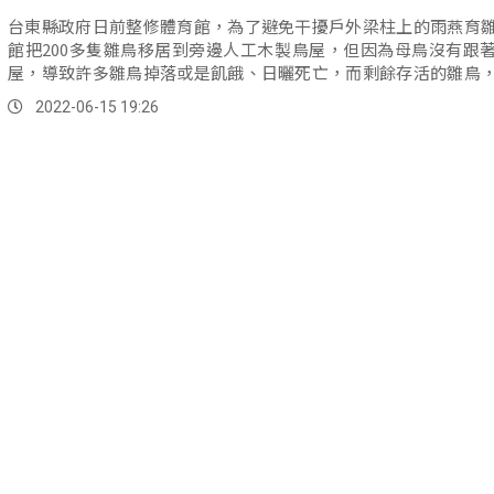
台東縣政府日前整修體育館，為了避免干擾戶外梁柱上的雨燕育
館把200多隻雛鳥移居到旁邊人工木製鳥屋，但因為母鳥沒有跟
屋，導致許多雛鳥掉落或是飢餓、日曬死亡，而剩餘存活的雛鳥
緊急送...。
2022-06-15 19:26