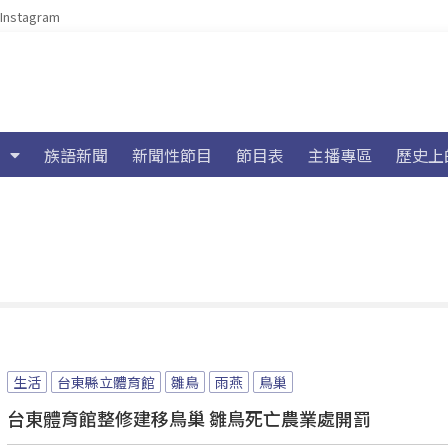
Instagram
族語新聞
新聞性節目
節目表
主播專區
歷史上
生活
台東縣立體育館
雛鳥
雨燕
鳥巢
台東體育館整修建移鳥巢 雛鳥死亡農業處開罰