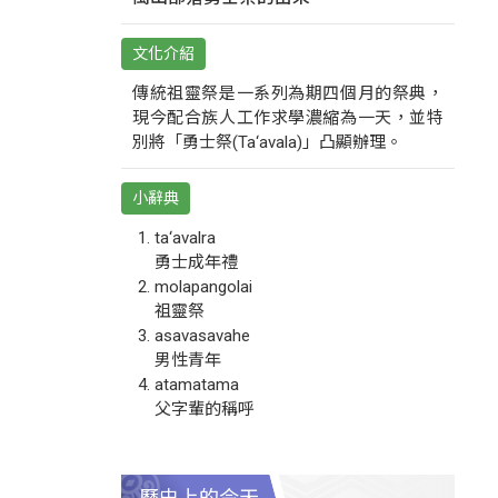
文化介紹
傳統祖靈祭是一系列為期四個月的祭典，
現今配合族人工作求學濃縮為一天，並特
別將「勇士祭(Ta‘avala)」凸顯辦理。
小辭典
ta‘avalra
勇士成年禮
molapangolai
祖靈祭
asavasavahe
男性青年
atamatama
父字輩的稱呼
歷史上的今天