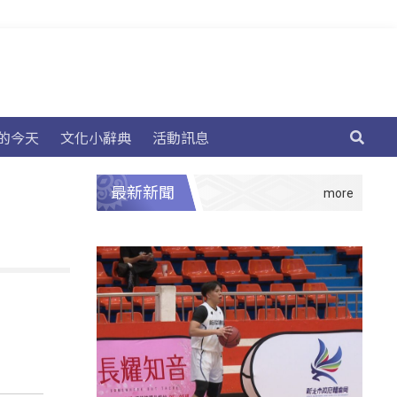
的今天
文化小辭典
活動訊息
最新新聞