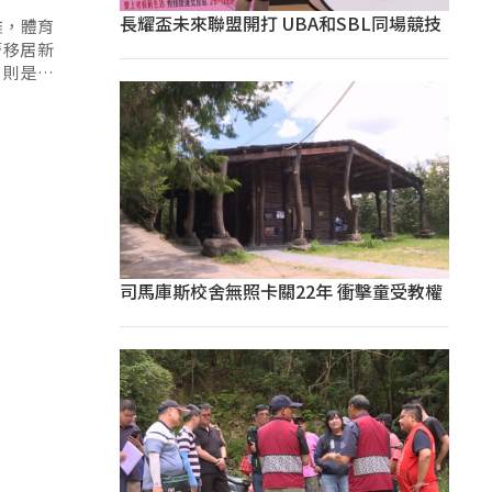
長耀盃未來聯盟開打 UBA和SBL同場競技
雛，體育
著移居新
，則是被
司馬庫斯校舍無照卡關22年 衝擊童受教權