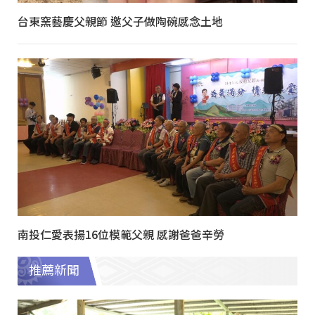
台東窯藝慶父親節 邀父子做陶碗感念土地
南投仁愛表揚16位模範父親 感謝爸爸辛勞
推薦新聞