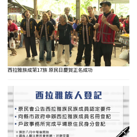
西拉雅族成第17族 原民日慶賀正名成功