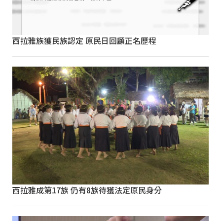
西拉雅族獲民族認定 原民日回顧正名歷程
西拉雅成第17族 仍有8族待獲法定原民身分