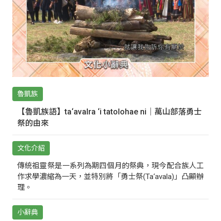
魯凱族
【魯凱族語】ta‘avalra ‘i tatolohae ni｜萬山部落勇士
祭的由來
文化介紹
傳統祖靈祭是一系列為期四個月的祭典，現今配合族人工
作求學濃縮為一天，並特別將「勇士祭(Ta‘avala)」凸顯辦
理。
小辭典