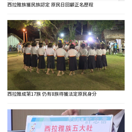
西拉雅族獲民族認定 原民日回顧正名歷程
西拉雅成第17族 仍有8族待獲法定原民身分