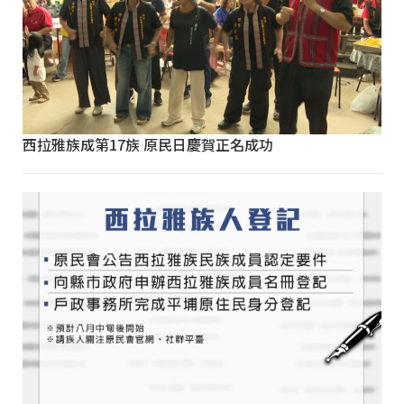
西拉雅族成第17族 原民日慶賀正名成功