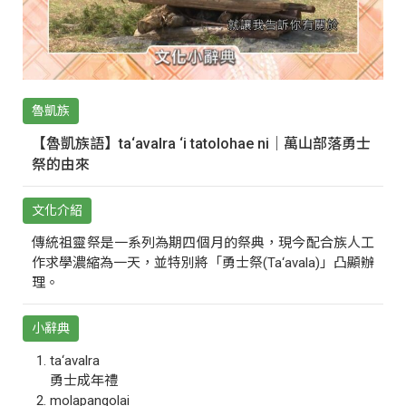
魯凱族
【魯凱族語】ta‘avalra ‘i tatolohae ni｜萬山部落勇士
祭的由來
文化介紹
傳統祖靈祭是一系列為期四個月的祭典，現今配合族人工
作求學濃縮為一天，並特別將「勇士祭(Ta‘avala)」凸顯辦
理。
小辭典
ta‘avalra
勇士成年禮
molapangolai