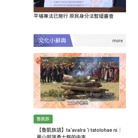
平埔專法已施行 原民身分法暫緩審查
文化小辭典
魯凱族
【魯凱族語】ta‘avalra ‘i tatolohae ni｜
萬山部落勇士祭的由來