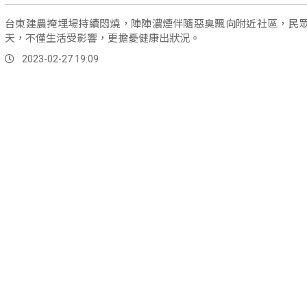
台東建農掩埋場持續悶燒，陣陣濃煙伴隨惡臭飄向附近社區，民
天，不僅生活受影響，更擔憂健康出狀況。
2023-02-27 19:09