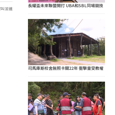
長耀盃未來聯盟開打 UBA和SBL同場競技
眾叫苦連
司馬庫斯校舍無照卡關22年 衝擊童受教權