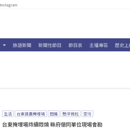
Instagram
族語新聞
新聞性節目
節目表
主播專區
歷史上
生活
台東建農掩埋場
悶燒
懸浮微粒
空污
台東掩埋場持續悶燒 縣府偕同單位現場會勘