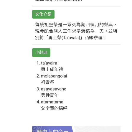
文化介紹
傳統祖靈祭是一系列為期四個月的祭典，
現今配合族人工作求學濃縮為一天，並特
別將「勇士祭(Ta‘avala)」凸顯辦理。
小辭典
ta‘avalra
勇士成年禮
molapangolai
祖靈祭
asavasavahe
男性青年
atamatama
父字輩的稱呼
歷史上的今天