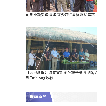
司馬庫斯災後復建 立委前往考察盤點需求
【涉己新聞】原文會新劇名爆爭議 團隊8/7
赴Tafalong致歉
推薦新聞