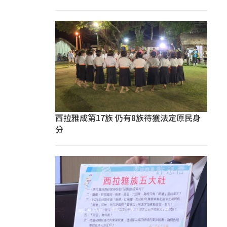
西拉雅成第17族 仍有8族待獲法定原民身
分