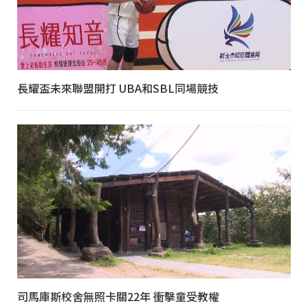
長耀盃未來聯盟開打 UBA和SBL同場競技
司馬庫斯校舍無照卡關22年 衝擊童受教權