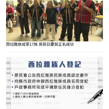
西拉雅族成第17族 原民日慶賀正名成功