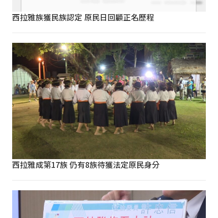
西拉雅族獲民族認定 原民日回顧正名歷程
西拉雅成第17族 仍有8族待獲法定原民身分