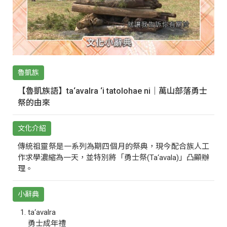
魯凱族
【魯凱族語】ta‘avalra ‘i tatolohae ni｜萬山部落勇士
祭的由來
文化介紹
傳統祖靈祭是一系列為期四個月的祭典，現今配合族人工
作求學濃縮為一天，並特別將「勇士祭(Ta‘avala)」凸顯辦
理。
小辭典
ta‘avalra
勇士成年禮